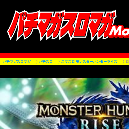
パチマガスロマガ
パチスロ
スマスロ モンスターハンターライズ
ロ