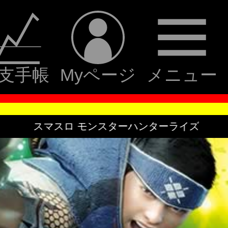
支手帳
Myページ
メニュー