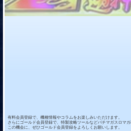
有料会員登録で、機種情報やコラムをお楽しみいただけます。
さらにゴールド会員登録で、特製攻略ツールなどパチマガスロマガ
この機会に、ぜひゴールド会員登録をよろしくお願いします。