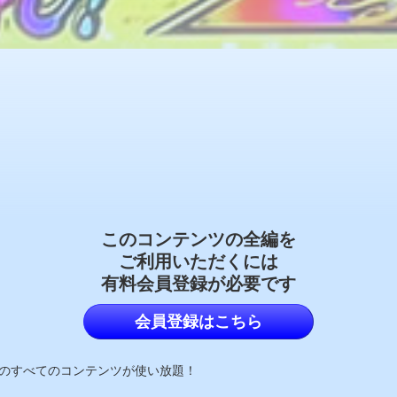
このコンテンツの全編を
ご利用いただくには
有料会員登録が必要です
会員登録はこちら
のすべてのコンテンツが使い放題！