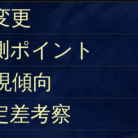
変更
測ポイント
現傾向
定差考察