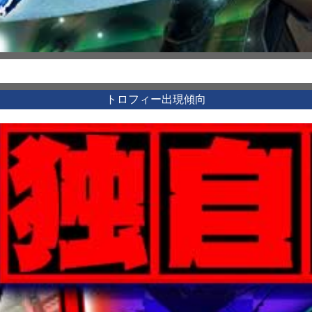
トロフィー出現傾向