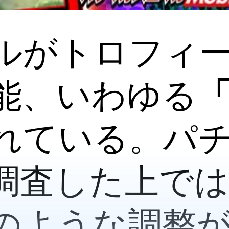
ルがトロフィ
能、いわゆる
れている。パ
調査した上で
のような調整