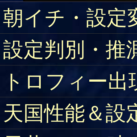
朝イチ・設定
設定判別・推
トロフィー出
天国性能＆設