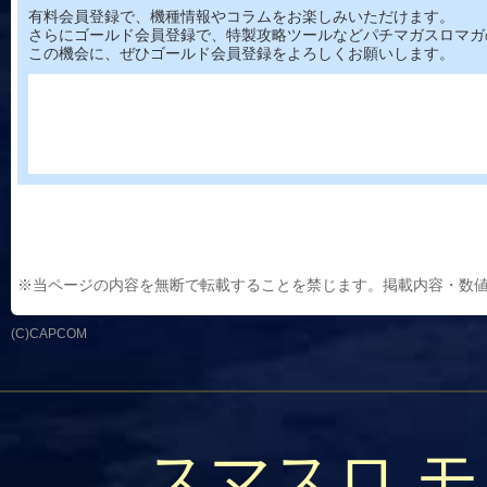
有料会員登録で、機種情報やコラムをお楽しみいただけます。
さらにゴールド会員登録で、特製攻略ツールなどパチマガスロマガ
この機会に、ぜひゴールド会員登録をよろしくお願いします。
※当ページの内容を無断で転載することを禁じます。掲載内容・数
(C)CAPCOM
スマスロ モ