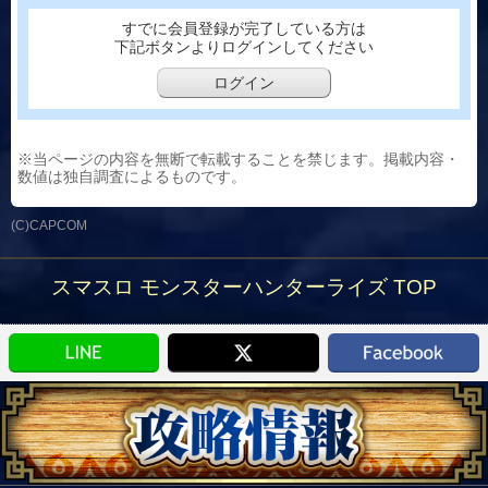
すでに会員登録が完了している方は
下記ボタンよりログインしてください
ログイン
※当ページの内容を無断で転載することを禁じます。掲載内容・
数値は独自調査によるものです。
(C)CAPCOM
スマスロ モンスターハンターライズ TOP