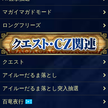
マガイマガドモード
ロングフリーズ
クエスト
アイルーだるま落とし
アイルーだるま落とし突入抽選
百竜夜行
▲