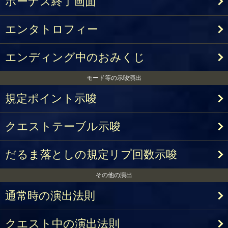
ボーナス終了画面
エンタトロフィー
エンディング中のおみくじ
モード等の示唆演出
規定ポイント示唆
クエストテーブル示唆
だるま落としの規定リプ回数示唆
その他の演出
通常時の演出法則
クエスト中の演出法則