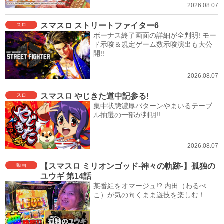
2026.08.07
スマスロ ストリートファイター6
スロ
ボーナス終了画面の詳細が全判明! モー
ド示唆＆規定ゲーム数示唆演出も大公
開!!
2026.08.07
スマスロ やじきた道中記参る!
スロ
集中状態濃厚パターンやまいるテーブ
ル抽選の一部が判明!!
2026.08.07
【スマスロ ミリオンゴッド-神々の軌跡-】孤独の
動画
ユウギ 第14話
某番組をオマージュ!? 内田（わるぺ
こ）が気の向くまま遊技を楽しむ！