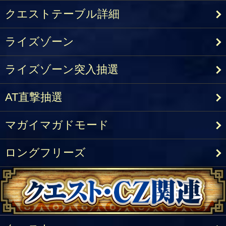
クエストテーブル詳細
ライズゾーン
ライズゾーン突入抽選
AT直撃抽選
マガイマガドモード
ロングフリーズ