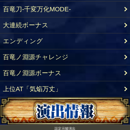
百竜刀-千変万化MODE-
大連続ボーナス
エンディング
百竜ノ淵源チャレンジ
百竜ノ淵源ボーナス
上位AT「気焔万丈」
設定示唆演出