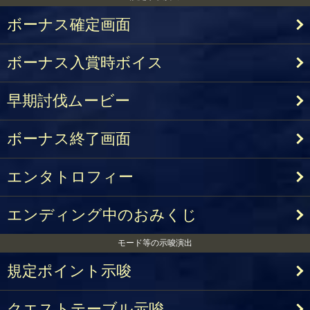
ボーナス確定画面
ボーナス入賞時ボイス
早期討伐ムービー
ボーナス終了画面
エンタトロフィー
エンディング中のおみくじ
モード等の示唆演出
規定ポイント示唆
クエストテーブル示唆