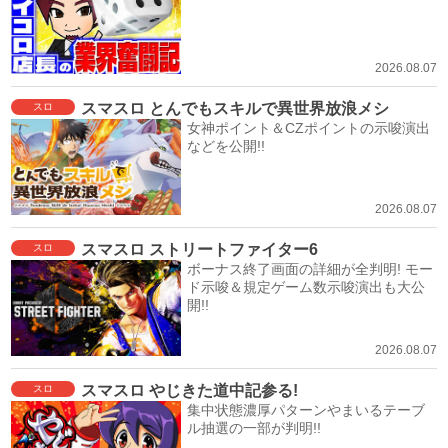
2026.08.07
スマスロ とんでもスキルで異世界放浪メシ
スロ
女神ポイント＆CZポイントの示唆演出
などを公開!!
2026.08.07
スマスロ ストリートファイター6
スロ
ボーナス終了画面の詳細が全判明! モー
ド示唆＆規定ゲーム数示唆演出も大公
開!!
2026.08.07
スマスロ やじきた道中記参る!
スロ
集中状態濃厚パターンやまいるテーブ
ル抽選の一部が判明!!