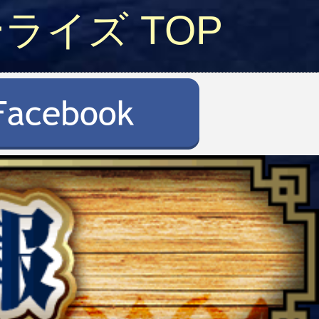
ライズ TOP