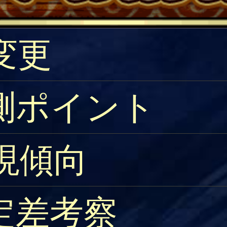
変更
測ポイント
現傾向
定差考察