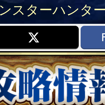
ンスターハンター