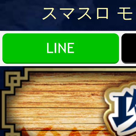
スマスロ モ