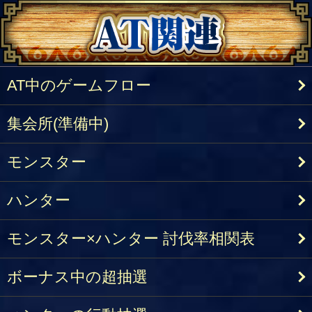
AT中のゲームフロー
集会所(準備中)
モンスター
ハンター
モンスター×ハンター 討伐率相関表
ボーナス中の超抽選