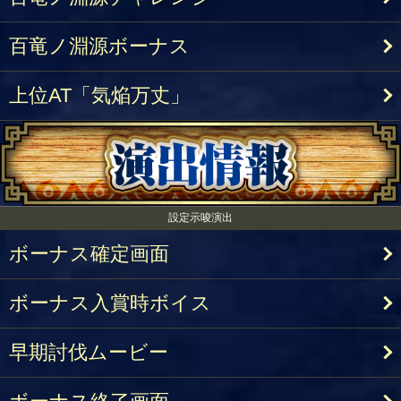
百竜ノ淵源ボーナス
上位AT「気焔万丈」
設定示唆演出
ボーナス確定画面
ボーナス入賞時ボイス
早期討伐ムービー