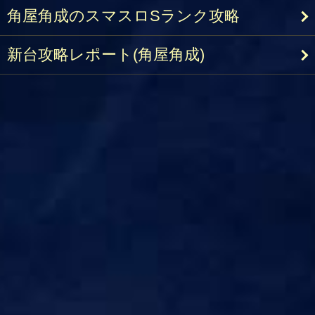
角屋角成のスマスロSランク攻略
新台攻略レポート(角屋角成)