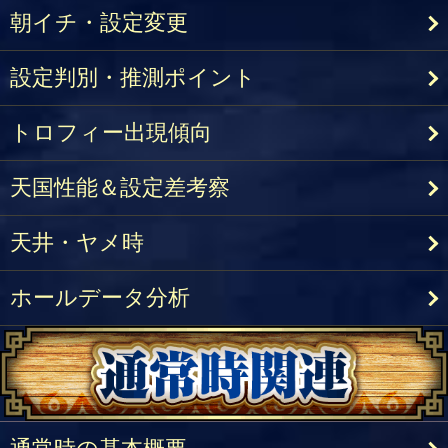
朝イチ・設定変更
設定判別・推測ポイント
トロフィー出現傾向
天国性能＆設定差考察
天井・ヤメ時
ホールデータ分析