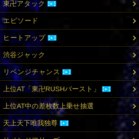
東卍アタック
▲
エピソード
ヒートアップ
▲
渋谷ジャック
リベンジチャンス
▲
上位AT「東卍RUSHバースト」
▲
上位AT中の差枚数上乗せ抽選
天上天下唯我独尊
▲