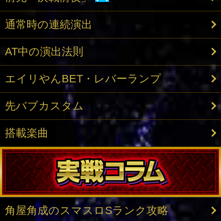
通常時の連続演出
AT中の演出法則
エイリやんBET・レバーランプ
先バブカスタム
搭載楽曲
角屋角成のスマスロSランク攻略