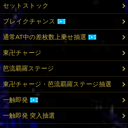
セットストック
ブレイクチャンス
▲
通常AT中の差枚数上乗せ抽選
▲
東卍チャージ
芭流覇羅ステージ
東卍チャージ・芭流覇羅ステージ抽選
一触即発
▲
一触即発 突入抽選