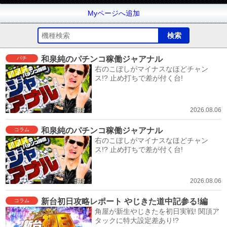
Myページへ追加
和泉純のパチンコ稼働ジャアナル
パチ
右のこぼしがマイナスなほどチャン
ス!? 止め打ちで差が付く台!
2026.08.06
和泉純のパチンコ稼働ジャアナル
コラム
右のこぼしがマイナスなほどチャン
ス!? 止め打ちで差が付く台!
2026.08.06
新台初日攻略レポート やじきた道中記参る!編
コラム
角屋が新生やじきたを初日実戦! 関頂ア
タックに特大設定差あり!?