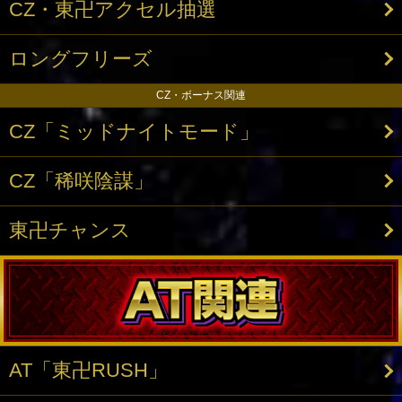
CZ・東卍アクセル抽選
ロングフリーズ
CZ・ボーナス関連
CZ「ミッドナイトモード」
CZ「稀咲陰謀」
東卍チャンス
AT「東卍RUSH」