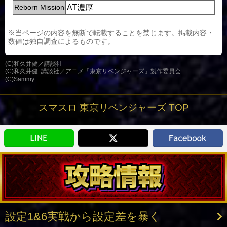
Reborn Mission
AT濃厚
※当ページの内容を無断で転載することを禁じます。掲載内容・
数値は独自調査によるものです。
(C)和久井健／講談社
(C)和久井健･講談社／アニメ「東京リベンジャーズ」製作委員会
(C)Sammy
スマスロ 東京リベンジャーズ TOP
設定1&6実戦から設定差を暴く