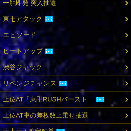
一触即発 突入抽選
東卍アタック
▲
エピソード
ヒートアップ
▲
渋谷ジャック
リベンジチャンス
▲
上位AT「東卍RUSHバースト」
▲
上位AT中の差枚数上乗せ抽選