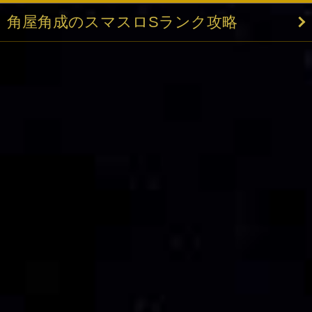
角屋角成のスマスロSランク攻略