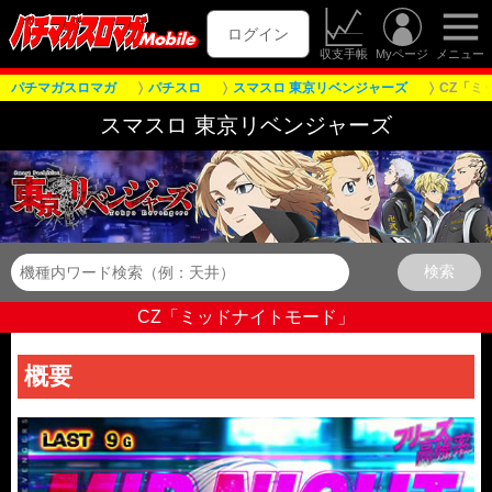
ログイン
収支手帳
Myページ
メニュー
パチマガスロマガ
パチスロ
スマスロ 東京リベンジャーズ
CZ「ミ
スマスロ 東京リベンジャーズ
CZ「ミッドナイトモード」
概要