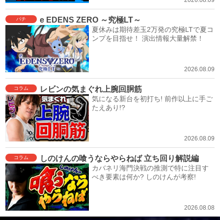
2026.08.09
e EDENS ZERO ～究極LT～
パチ
夏休みは期待差玉2万発の究極LTで夏コ
ンプを目指せ！ 演出情報大量解禁！
2026.08.09
レビンの気まぐれ上腕回胴筋
コラム
気になる新台を初打ち! 前作以上に手ご
たえあり!?
2026.08.09
しのけんの喰うならやらねば 立ち回り解説編
コラム
カバネリ海門決戦の推測で特に注目す
べき要素は何か? しのけんが考察!
2026.08.08