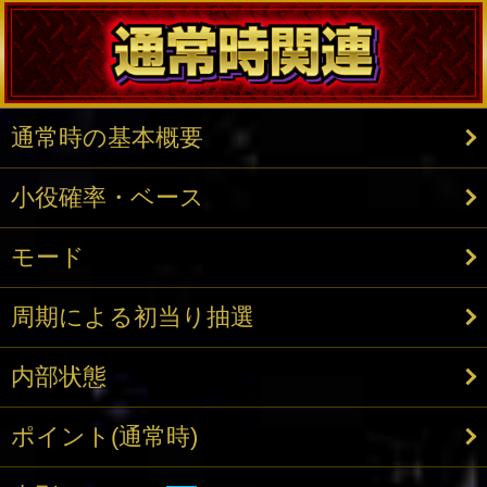
通常時の基本概要
小役確率・ベース
モード
周期による初当り抽選
内部状態
ポイント(通常時)