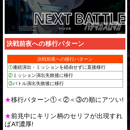
決戦前夜への移行パターン
決戦前夜への移行パターン
①
連続演出・ミッションを経由せずに直接移行
②
ミッション演出失敗後に移行
③
バトル演出失敗後に移行
★
移行パターン①＜②＜③の順にアツい!
★
前兆中にキリン柄のセリフが出現すれ
ばAT濃厚!