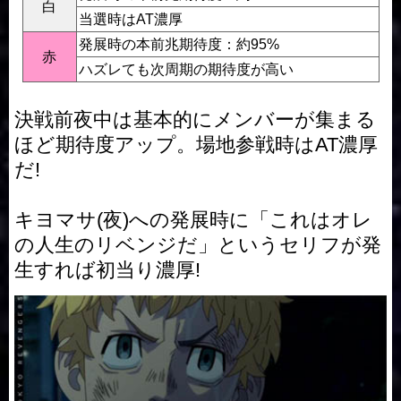
白
当選時はAT濃厚
発展時の本前兆期待度：約95%
赤
ハズレても次周期の期待度が高い
決戦前夜中は基本的にメンバーが集まる
ほど期待度アップ。場地参戦時はAT濃厚
だ!
キヨマサ(夜)への発展時に「これはオレ
の人生のリベンジだ」というセリフが発
生すれば初当り濃厚!