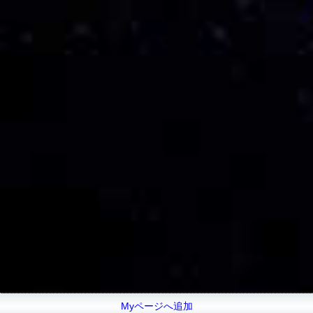
Myページへ追加