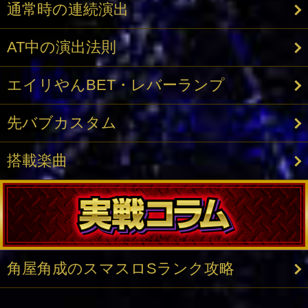
通常時の連続演出
AT中の演出法則
エイリやんBET・レバーランプ
先バブカスタム
搭載楽曲
角屋角成のスマスロSランク攻略