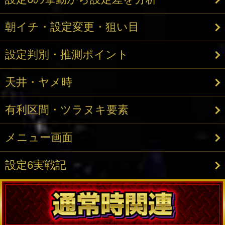
朝イチ・設定変更・狙い目
設定判別・推測ポイント
天井・ヤメ時
有利区間・ツラヌキ要素
メニュー画面
設定6実戦記