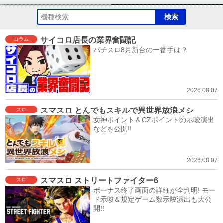
サイコロ店長の業界奮闘記
コラム
パチスロ8月新台の一番手は？
2026.08.07
スマスロ とんでもスキルで異世界放浪メシ
スロ
女神ポイント＆CZポイントの示唆演出
などを公開!!
2026.08.07
スマスロ ストリートファイター6
スロ
ボーナス終了画面の詳細が全判明! モー
ド示唆＆規定ゲーム数示唆演出も大公
開!!