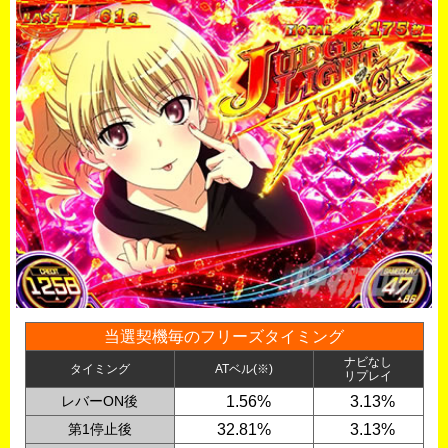
当選契機毎のフリーズタイミング
ナビなし
タイミング
ATベル(※)
リプレイ
レバーON後
0
1.56%
0
3.13%
第1停止後
32.81%
0
3.13%