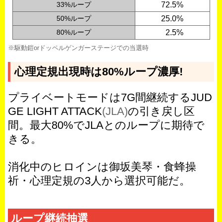
33%ループ
72.5%
50%ループ
25.0%
80%ループ
0
2.5%
※駆動鎧orドッペルゲンガーステージでの当選時
心理定規出現時は80%ループ濃厚!
プライベートモードは7G間継続するJUD
GE LIGHT ATTACK
(JLA)
の引き戻し区
間。最大80%でJLAとのループに期待で
きる。
消化中のヒロインは御坂美琴・食蜂操
祈・心理定規の3人から選択可能だ。
ループ継続抽選