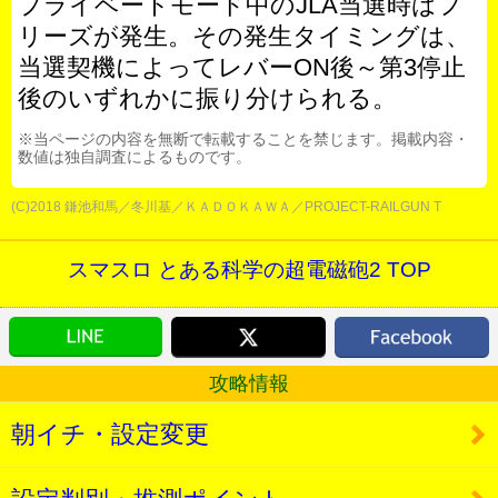
プライベートモード中のJLA当選時はフ
リーズが発生。その発生タイミングは、
当選契機によってレバーON後～第3停止
後のいずれかに振り分けられる。
※当ページの内容を無断で転載することを禁じます。掲載内容・
数値は独自調査によるものです。
(C)2018 鎌池和馬／冬川基／ＫＡＤＯＫＡＷＡ／PROJECT-RAILGUN T
スマスロ とある科学の超電磁砲2 TOP
攻略情報
朝イチ・設定変更