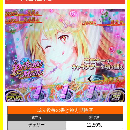
成立役毎の書き換え期待度
成立役
期待度
チェリー
12.50%