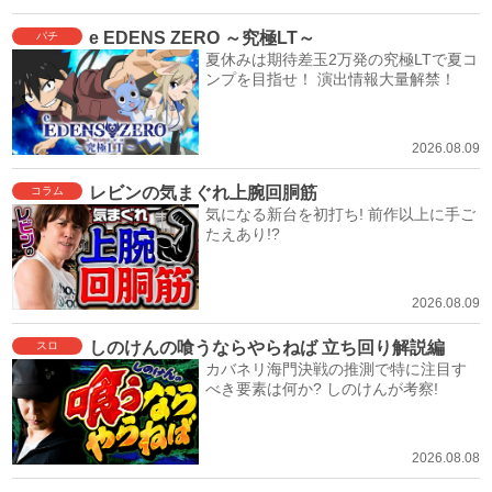
e EDENS ZERO ～究極LT～
パチ
夏休みは期待差玉2万発の究極LTで夏コ
ンプを目指せ！ 演出情報大量解禁！
2026.08.09
レビンの気まぐれ上腕回胴筋
コラム
気になる新台を初打ち! 前作以上に手ご
たえあり!?
2026.08.09
しのけんの喰うならやらねば 立ち回り解説編
スロ
カバネリ海門決戦の推測で特に注目す
べき要素は何か? しのけんが考察!
2026.08.08