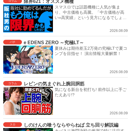
限界621：オススメ機種
コラム
スマスロでは話題機種に人気が集ま
り、中古価格も高騰。「中古価格が高
い=高実績」という見方になるでしょ
う。
2026.08.09
e EDENS ZERO ～究極LT～
パチ
夏休みは期待差玉2万発の究極LTで夏コ
ンプを目指せ！ 演出情報大量解禁！
2026.08.09
レビンの気まぐれ上腕回胴筋
コラム
気になる新台を初打ち! 前作以上に手ご
たえあり!?
2026.08.09
しのけんの喰うならやらねば 立ち回り解説編
スロ
カバネリ海門決戦の推測で特に注目す