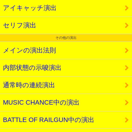
アイキャッチ演出
セリフ演出
その他の演出
メインの演出法則
内部状態の示唆演出
通常時の連続演出
MUSIC CHANCE中の演出
BATTLE OF RAILGUN中の演出