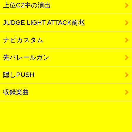
上位CZ中の演出
JUDGE LIGHT ATTACK前兆
ナビカスタム
先バレールガン
隠しPUSH
収録楽曲