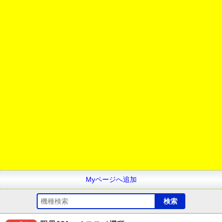
Myページへ追加