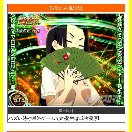
婚后の神風演出
演出法則
ハズレ時や最終ゲームでの発生は成功濃厚!