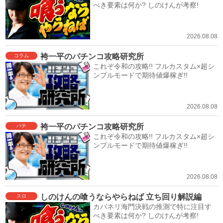
べき要素は何か? しのけんが考察!
2026.08.08
袴一平のパチンコ攻略研究所
コラム
これぞ令和の攻略!! フルカスタム×超シ
ンプルモードで期待値爆稼ぎ!!
2026.08.08
袴一平のパチンコ攻略研究所
パチ
これぞ令和の攻略!! フルカスタム×超シ
ンプルモードで期待値爆稼ぎ!!
2026.08.08
しのけんの喰うならやらねば 立ち回り解説編
スロ
カバネリ海門決戦の推測で特に注目す
べき要素は何か? しのけんが考察!