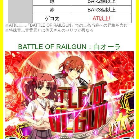
緑
BAR2個以上
赤
BAR3個以上
ゲコ太
AT以上!
※AT以上…「BATTLE OF RAILGUN」での上条当麻への昇格を含む
※特殊青…青背景とは佐天さんのセリフが異なる
BATTLE OF RAILGUN：白オーラ