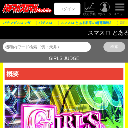
ログイン
収支手帳
Myページ
メニュー
パチマガスロマガ
パチスロ
スマスロ とある科学の超電磁砲2
GIR
スマスロ とある科学の超電磁
GIRLS JUDGE
概要