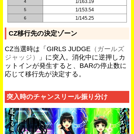
4
1/163.19
5
1/153.54
6
1/145.25
CZ移行先の決定ゾーン
CZ当選時は「GIRLS JUDGE
（ガールズ
ジャッジ）
」に突入。消化中に逆押しカ
ットインが発生すると、BARの停止数に
応じて移行先が決定する。
突入時のチャンスリール振り分け