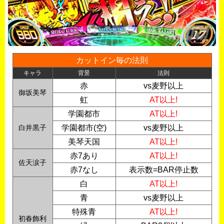
カットイン毎の法則
キャラ
背景
法則
赤
vs麦野以上
御坂美琴
虹
AT以上!
学園都市
AT以上!
白井黒子
学園都市(空)
vs麦野以上
美琴天国
AT以上!
赤7あり
AT以上!
佐天涙子
赤7なし
表示数=BAR停止数
白
AT以上!
青
vs麦野以上
特殊青
AT以上!
初春飾利