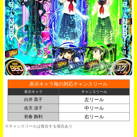
表示キャラ毎の対応チャンスリール
表示キャラ
チャンスリール
白井 黒子
左リール
佐天 涙子
中リール
初春 飾利
右リール
※チャンスリールは複合する場合あり