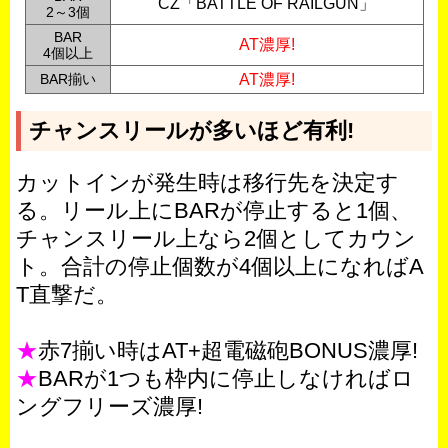
CZ「BATTLE OF RAILGUN」
2～3個
BAR
AT濃厚!
4個以上
BAR揃い
AT濃厚!
チャンスリールが多いほど有利!
カットインが発生時は移行先を決定す
る。リール上にBARが停止すると1個、
チャンスリール上なら2個としてカウン
ト。合計の停止個数が4個以上になればA
T直撃だ。
★
赤7揃い時はAT+超電磁砲BONUS濃厚!
★
BARが1つも枠内に停止しなければロ
ングフリーズ濃厚!