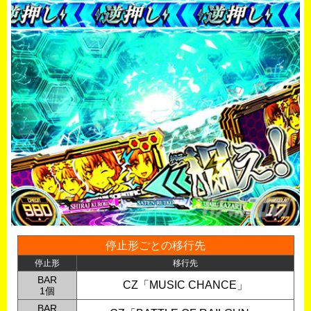
停止形ごとの移行先
停止形
移行先
BAR
CZ「MUSIC CHANCE」
1個
BAR