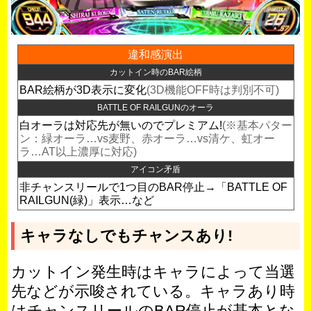
違和感演出
カットイン時のBAR絵柄
BAR絵柄が3D表示に変化
(3D機能OFF時は判別不可)
BATTLE OF RAILGUNのオーラ
白オーラは対応先が無いのでプレミアム!
(※基本パター
ン：緑オーラ…vs麦野、赤オーラ…vs清ケ、虹オー
ラ…AT以上濃厚に対応)
アイコン矛盾
非チャンスリールで1つ目のBAR停止→「BATTLE OF
RAILGUN(緑)」表示…など
キャラなしでもチャンスあり!
カットイン発生時はキャラによって当選
先などが示唆されている。キャラあり時
はチャンスリールのBAR停止が基本とな