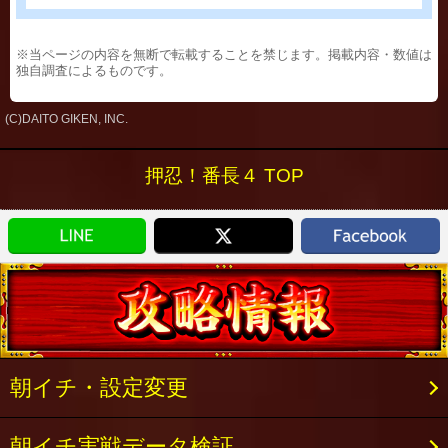
※当ページの内容を無断で転載することを禁じます。掲載内容・数値は
独自調査によるものです。
(C)DAITO GIKEN, INC.
押忍！番長４ TOP
朝イチ・設定変更
朝イチ実戦データ検証