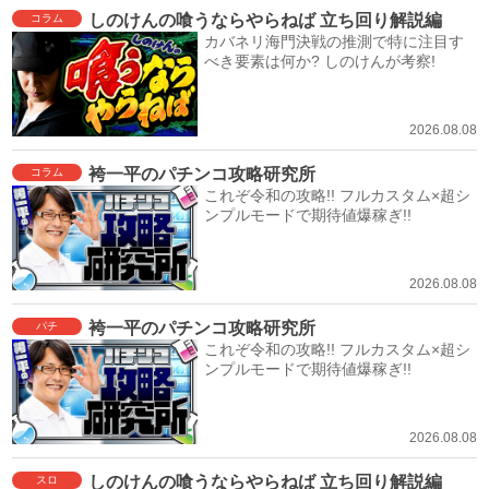
しのけんの喰うならやらねば 立ち回り解説編
コラム
カバネリ海門決戦の推測で特に注目す
べき要素は何か? しのけんが考察!
2026.08.08
袴一平のパチンコ攻略研究所
コラム
これぞ令和の攻略!! フルカスタム×超シ
ンプルモードで期待値爆稼ぎ!!
2026.08.08
袴一平のパチンコ攻略研究所
パチ
これぞ令和の攻略!! フルカスタム×超シ
ンプルモードで期待値爆稼ぎ!!
2026.08.08
しのけんの喰うならやらねば 立ち回り解説編
スロ