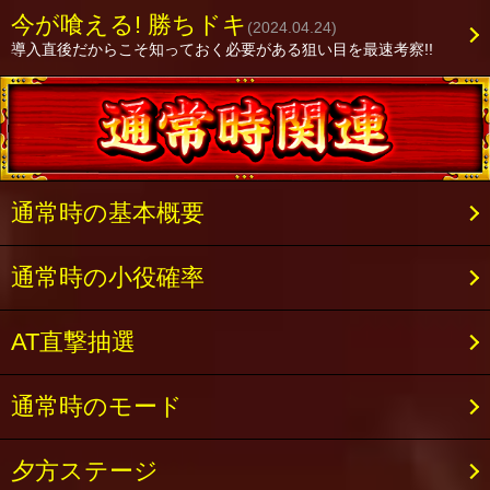
今が喰える! 勝ちドキ
(2024.04.24)
導入直後だからこそ知っておく必要がある狙い目を最速考察!!
通常時の基本概要
通常時の小役確率
AT直撃抽選
通常時のモード
夕方ステージ