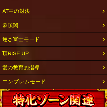
AT中の対決
豪頂閣
逆さ富士モード
頂RISE UP
愛の教育的指導
エンブレムモード