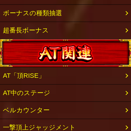
ボーナスの種類抽選
超番長ボーナス
AT「頂RISE」
AT中のステージ
ベルカウンター
一撃頂上ジャッジメント