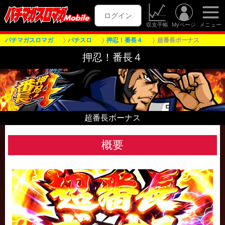
ログイン
収支手帳
Myページ
メニュー
パチマガスロマガ
パチスロ
押忍！番長４
超番長ボーナス
押忍！番長４
超番長ボーナス
概要