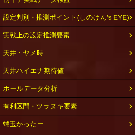
設定判別・推測ポイント(しのけん's EYE)
実戦上の設定推測要素
天井・ヤメ時
天井ハイエナ期待値
ホールデータ分析
有利区間・ツラヌキ要素
端玉かったー