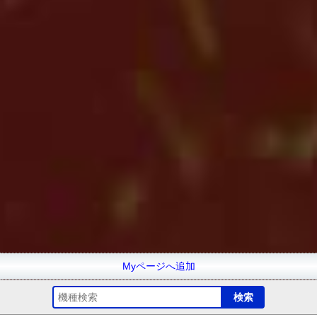
Myページへ追加