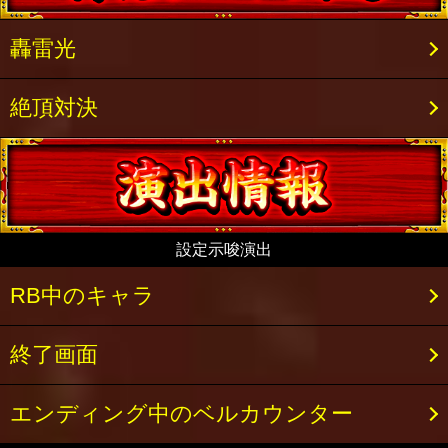
轟雷光
絶頂対決
設定示唆演出
RB中のキャラ
終了画面
エンディング中のベルカウンター