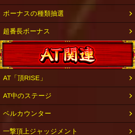
ボーナスの種類抽選
超番長ボーナス
AT「頂RISE」
AT中のステージ
ベルカウンター
一撃頂上ジャッジメント