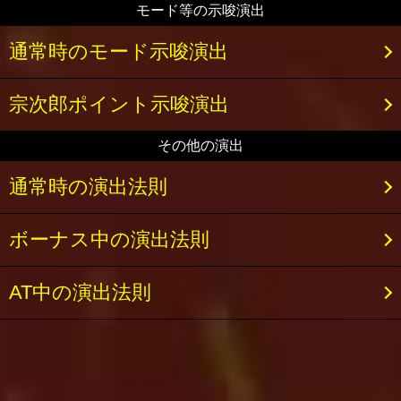
モード等の示唆演出
通常時のモード示唆演出
宗次郎ポイント示唆演出
その他の演出
通常時の演出法則
ボーナス中の演出法則
AT中の演出法則