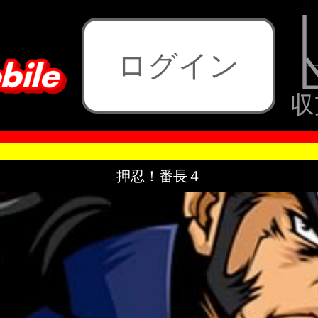
ログイン
収
押忍！番長４