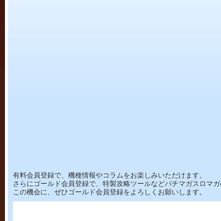
有料会員登録で、機種情報やコラムをお楽しみいただけます。
さらにゴールド会員登録で、特製攻略ツールなどパチマガスロマガ
この機会に、ぜひゴールド会員登録をよろしくお願いします。