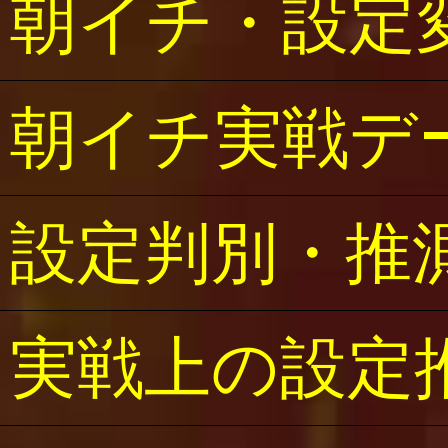
朝イチ・設定
朝イチ実戦デ
設定判別・推測
実戦上の設定