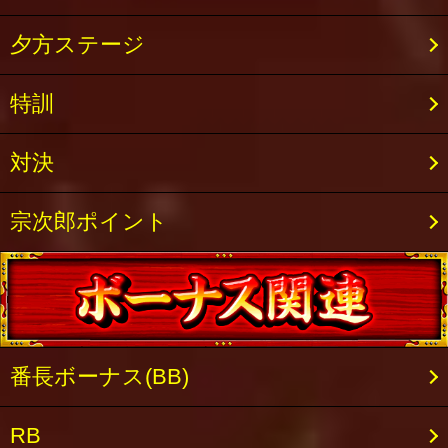
夕方ステージ
特訓
対決
宗次郎ポイント
番長ボーナス(BB)
RB