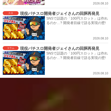
2026.08.10
現役パチスロ開発者ジェイさんの回胴再発見
スロ
SNSで話題の「100円スロット」は作れ
るのか…? 開発者目線で語る実現の壁!
2026.08.10
現役パチスロ開発者ジェイさんの回胴再発見
コラム
SNSで話題の「100円スロット」は作れ
るのか…? 開発者目線で語る実現の壁!
2026.08.10