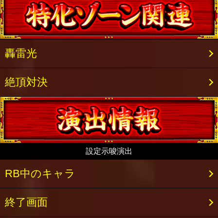
轟雷光
絶頂対決
設定示唆演出
RB中のキャラ
終了画面