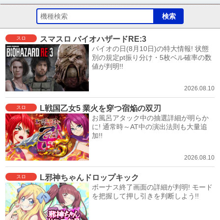
スマスロ バイオハザードRE:3
スロ
バイオの日(8月10日)の特大情報! 状態
別の規定pt振り分け・5枚ベル確率の数
値が判明!!
2026.08.10
L戦国乙女5 業火を穿つ宿焔の双刃
スロ
お風呂アタック中の抽選詳細が明らか
に! 通常時～AT中の演出法則も大量追
加!!
2026.08.10
L邪神ちゃんドロップキック
スロ
ボーナス終了画面の詳細が判明! モード
を把握して押し引きを判断しよう!!