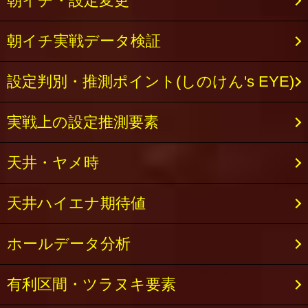
朝イチ・設定変更
朝イチ実戦データ検証
設定判別・推測ポイント(しのけん's EYE)
実戦上の設定推測要素
天井・ヤメ時
天井ハイエナ期待値
ホールデータ分析
有利区間・ツラヌキ要素