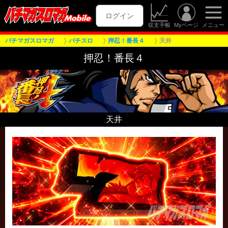
ログイン
収支手帳
Myページ
メニュー
パチマガスロマガ
パチスロ
押忍！番長４
天井
押忍！番長４
天井