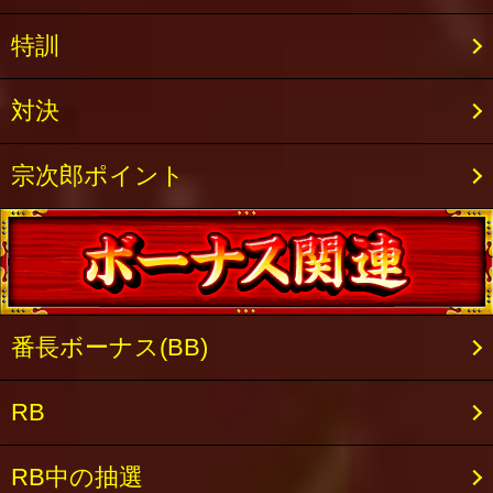
特訓
対決
宗次郎ポイント
番長ボーナス(BB)
RB
RB中の抽選