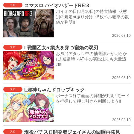
スマスロ バイオハザードRE:3
スロ
バイオの日(8月10日)の特大情報! 状態
別の規定pt振り分け・5枚ベル確率の数
値が判明!!
2026.08.10
L戦国乙女5 業火を穿つ宿焔の双刃
スロ
お風呂アタック中の抽選詳細が明らか
に! 通常時～AT中の演出法則も大量追
加!!
2026.08.10
L邪神ちゃんドロップキック
スロ
ボーナス終了画面の詳細が判明! モード
を把握して押し引きを判断しよう!!
2026.08.10
現役パチスロ開発者ジェイさんの回胴再発見
スロ