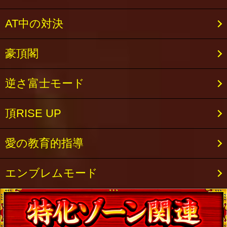
AT中の対決
豪頂閣
逆さ富士モード
頂RISE UP
愛の教育的指導
エンブレムモード