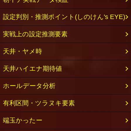
設定判別・推測ポイント(しのけん's EYE)
実戦上の設定推測要素
天井・ヤメ時
天井ハイエナ期待値
ホールデータ分析
有利区間・ツラヌキ要素
端玉かったー