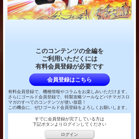
このコンテンツの全編を
ご利用いただくには
有料会員登録が必要です
会員登録はこちら
有料会員登録で、機種情報やコラムをお楽しみいただけます。
さらにゴールド会員登録で、特製攻略ツールなどパチマガスロ
マガのすべてのコンテンツが使い放題！
この機会に、ぜひゴールド会員登録をよろしくお願いします。
すでに会員登録が完了している方は
下記ボタンよりログインしてください
ログイン