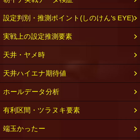
設定判別・推測ポイント(しのけん's EYE)
実戦上の設定推測要素
天井・ヤメ時
天井ハイエナ期待値
ホールデータ分析
有利区間・ツラヌキ要素
端玉かったー