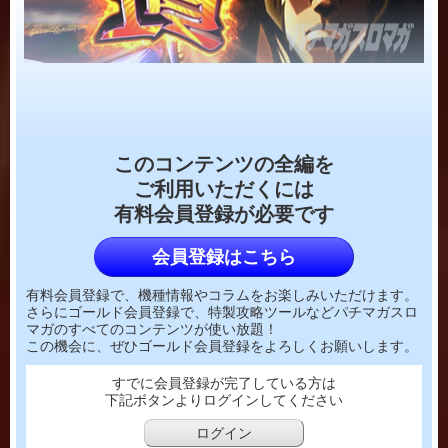
このコンテンツの全編を
ご利用いただくには
有料会員登録が必要です
会員登録はこちら
有料会員登録で、機種情報やコラムをお楽しみいただけます。
さらにゴールド会員登録で、特製攻略ツールなどパチマガスロ
マガのすべてのコンテンツが使い放題！
この機会に、ぜひゴールド会員登録をよろしくお願いします。
すでに会員登録が完了している方は
下記ボタンよりログインしてください
ログイン