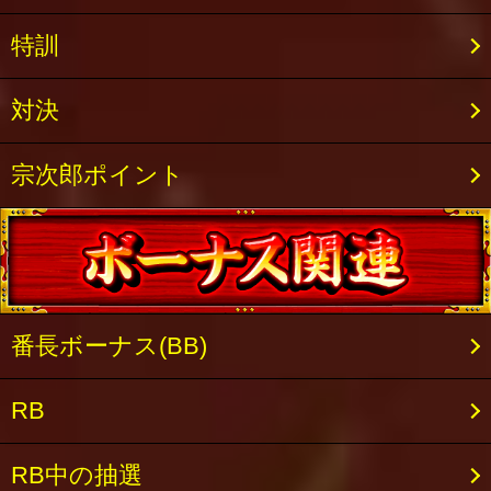
特訓
対決
宗次郎ポイント
番長ボーナス(BB)
RB
RB中の抽選