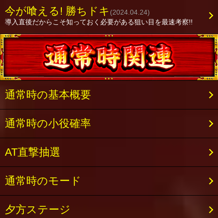
今が喰える! 勝ちドキ
(2024.04.24)
導入直後だからこそ知っておく必要がある狙い目を最速考察!!
通常時の基本概要
通常時の小役確率
AT直撃抽選
通常時のモード
夕方ステージ