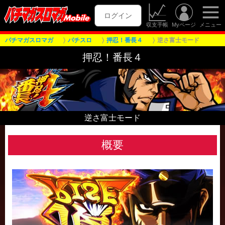
ログイン
収支手帳
Myページ
メニュー
パチマガスロマガ
パチスロ
押忍！番長４
逆さ富士モード
押忍！番長４
逆さ富士モード
概要