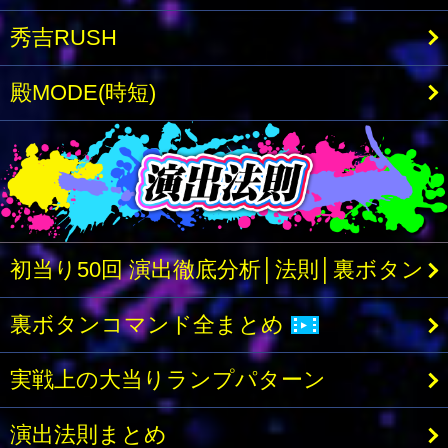
秀吉RUSH
殿MODE(時短)
初当り50回 演出徹底分析│法則│裏ボタン
裏ボタンコマンド全まとめ
▲
実戦上の大当りランプパターン
演出法則まとめ