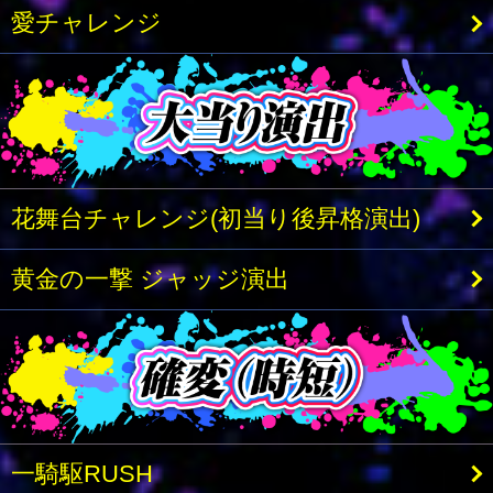
愛チャレンジ
花舞台チャレンジ(初当り後昇格演出)
黄金の一撃 ジャッジ演出
一騎駆RUSH