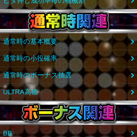
ビタ押し成功率毎の機械割
通常時の基本概要
通常時の小役確率
通常時のボーナス抽選
ULTRA高確
BB