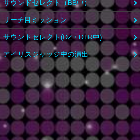
サウンドセレクト（BB中）
リーチ目ミッション
サウンドセレクト(DZ・DTR中)
アイリスジャッジ中の演出