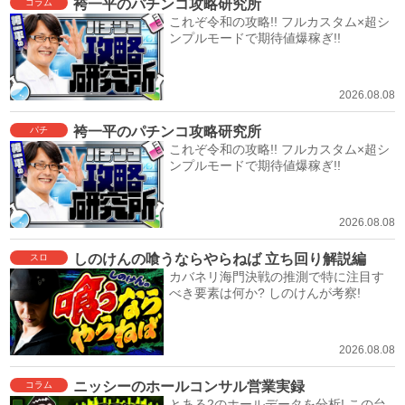
袴一平のパチンコ攻略研究所
コラム
これぞ令和の攻略!! フルカスタム×超シ
ンプルモードで期待値爆稼ぎ!!
2026.08.08
袴一平のパチンコ攻略研究所
パチ
これぞ令和の攻略!! フルカスタム×超シ
ンプルモードで期待値爆稼ぎ!!
2026.08.08
しのけんの喰うならやらねば 立ち回り解説編
スロ
カバネリ海門決戦の推測で特に注目す
べき要素は何か? しのけんが考察!
2026.08.08
ニッシーのホールコンサル営業実録
コラム
とある2のホールデータを分析! この台