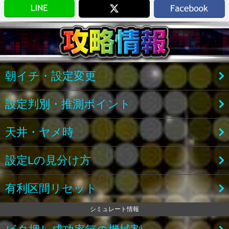
朝イチ・設定変更
設定判別・推測ポイント
天井・ヤメ時
設定Lの見分け方
有利区間リセット
シミュレート情報