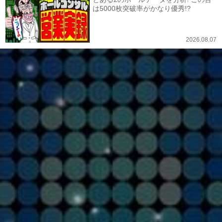
は5000枚突破率がかなり優秀!?
2026.08.07