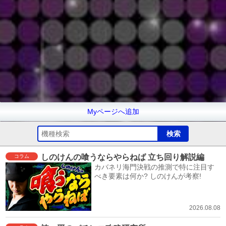
Myページへ追加
しのけんの喰うならやらねば 立ち回り解説編
コラム
カバネリ海門決戦の推測で特に注目す
べき要素は何か? しのけんが考察!
2026.08.08