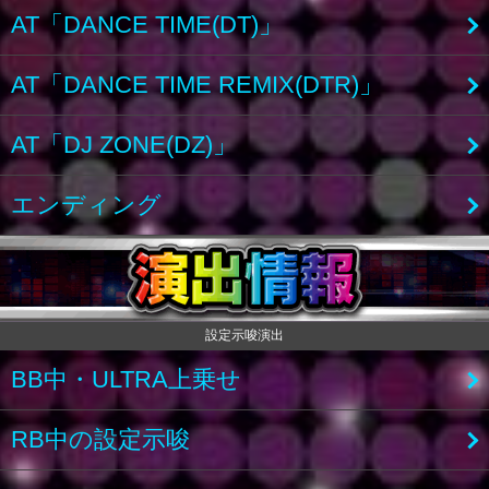
AT「DANCE TIME(DT)」
AT「DANCE TIME REMIX(DTR)」
AT「DJ ZONE(DZ)」
エンディング
設定示唆演出
BB中・ULTRA上乗せ
RB中の設定示唆