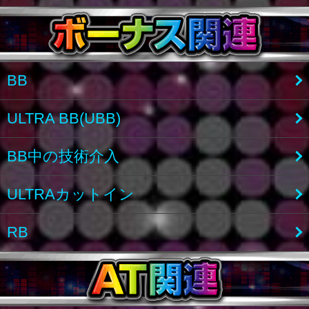
BB
ULTRA BB(UBB)
BB中の技術介入
ULTRAカットイン
RB