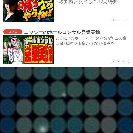
べき要素は何か? しのけんが考察!
2026.08.08
ニッシーのホールコンサル営業実録
コラム
とある2のホールデータを分析! この台
は5000枚突破率がかなり優秀!?
2026.08.07