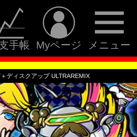
支手帳
Myページ
メニュー
X