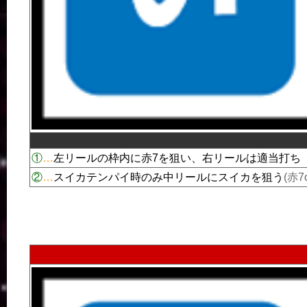
①
…
左リールの枠内に赤7を狙い、右リールは適当打ち
②
…
スイカテンパイ時のみ中リールにスイカを狙う
(赤7