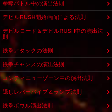
拳奪バトル中の演出法則
デビルRUSH開始画面による法則
デビルロード＆デビルRUSH中の演出法
則
鉄拳アタックの法則
鉄拳チャンスの演出法則
コンティニューゾーン中の演出法則
隠しレバーバイブ＆ランプ法則
鉄拳ボウル演出法則