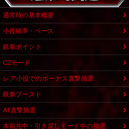
通常時の基本概要
小役確率・ベース
鉄拳ポイント
CZモード
レア小役でのボーナス直撃抽選
鉄拳ブースト
AT直撃抽選
本前兆中・引き戻しモード中の抽選