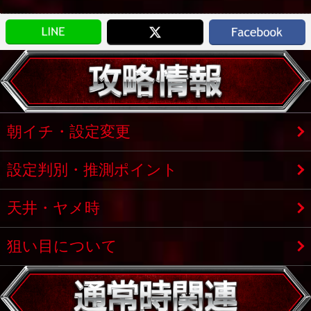
朝イチ・設定変更
設定判別・推測ポイント
天井・ヤメ時
狙い目について