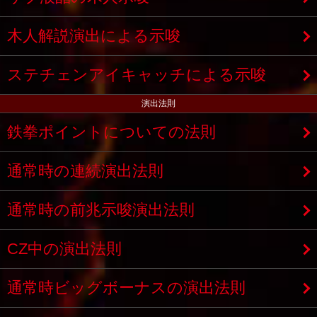
木人解説演出による示唆
ステチェンアイキャッチによる示唆
演出法則
鉄拳ポイントについての法則
通常時の連続演出法則
通常時の前兆示唆演出法則
CZ中の演出法則
通常時ビッグボーナスの演出法則