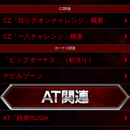
CZ関連
CZ「ロックオンチャレンジ」概要
CZ「一八チャレンジ」概要
ボーナス関連
「ビッグボーナス」（初当り）
デビルゾーン
AT「鉄拳RUSH」