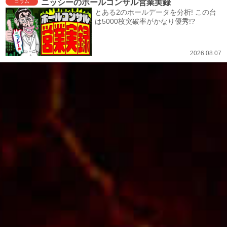
ニッシーのホールコンサル営業実録
コラム
とある2のホールデータを分析! この台
は5000枚突破率がかなり優秀!?
2026.08.07