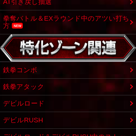
AT引き戻し抽選
拳奪バトル＆EXラウンド中のアツい打ち
方
NEW
鉄拳コンボ
鉄拳アタック
デビルロード
デビルRUSH