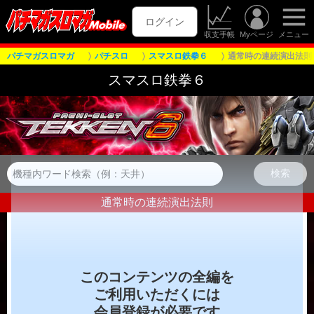
ログイン
収支手帳
Myページ
メニュー
パチマガスロマガ
パチスロ
スマスロ鉄拳６
通常時の連続演出法則
スマスロ鉄拳６
通常時の連続演出法則
このコンテンツの全編を
ご利用いただくには
会員登録が必要です