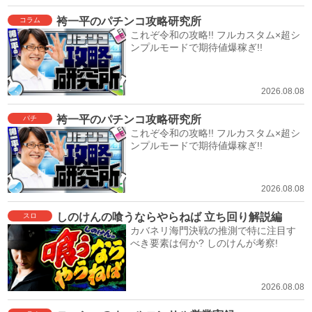
袴一平のパチンコ攻略研究所
コラム
これぞ令和の攻略!! フルカスタム×超シ
ンプルモードで期待値爆稼ぎ!!
2026.08.08
袴一平のパチンコ攻略研究所
パチ
これぞ令和の攻略!! フルカスタム×超シ
ンプルモードで期待値爆稼ぎ!!
2026.08.08
しのけんの喰うならやらねば 立ち回り解説編
スロ
カバネリ海門決戦の推測で特に注目す
べき要素は何か? しのけんが考察!
2026.08.08