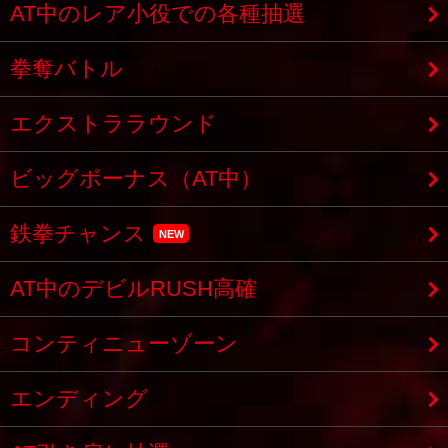
AT中のレア小役での各種抽選
拳奪バトル
エクストララウンド
ビッグボーナス（AT中）
鉄拳チャンス
NEW
AT中のデビルRUSH高確
コンティニューゾーン
エンディング