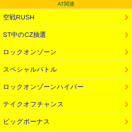
AT関連
空戦RUSH
ST中のCZ抽選
ロックオンゾーン
スペシャルバトル
ロックオンゾーンハイパー
テイクオフチャンス
ビッグボーナス