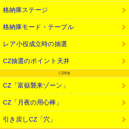
格納庫ステージ
格納庫モード・テーブル
レア小役成立時の抽選
CZ抽選のポイント天井
CZ関連
CZ「富嶽襲来ゾーン」
CZ「月夜の用心棒」
引き戻しCZ「穴」