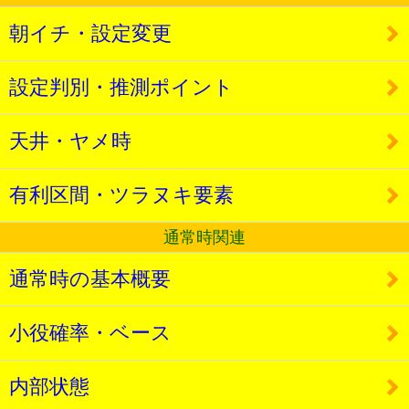
朝イチ・設定変更
設定判別・推測ポイント
天井・ヤメ時
有利区間・ツラヌキ要素
通常時関連
通常時の基本概要
小役確率・ベース
内部状態