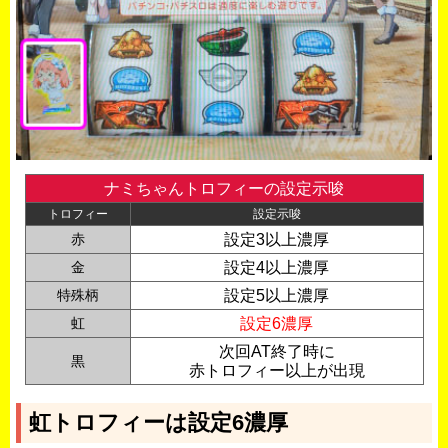
ナミちゃんトロフィーの設定示唆
トロフィー
設定示唆
赤
設定3以上濃厚
金
設定4以上濃厚
特殊柄
設定5以上濃厚
虹
設定6濃厚
次回AT終了時に
黒
赤トロフィー以上が出現
虹トロフィーは設定6濃厚