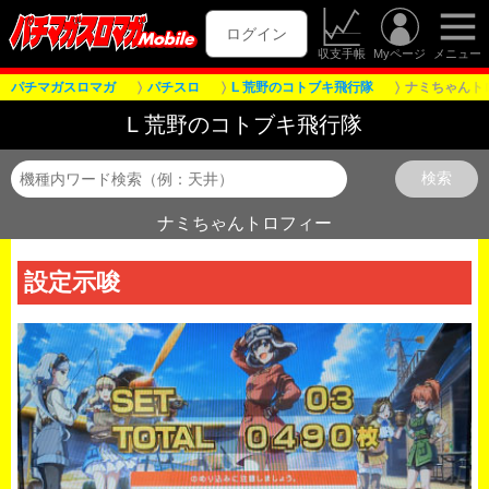
ログイン
収支手帳
Myページ
メニュー
パチマガスロマガ
パチスロ
L 荒野のコトブキ飛行隊
ナミちゃんト
L 荒野のコトブキ飛行隊
ナミちゃんトロフィー
設定示唆