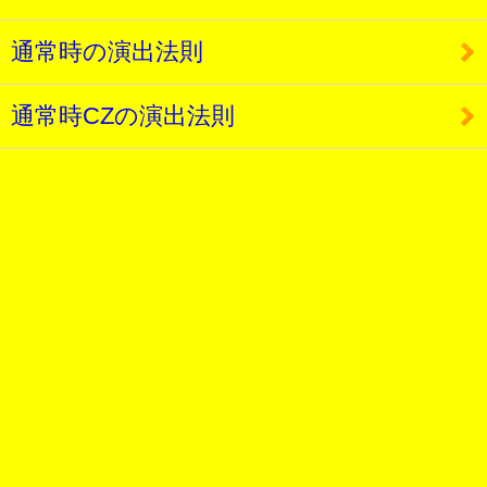
通常時の演出法則
通常時CZの演出法則