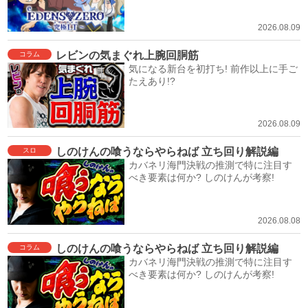
2026.08.09
レビンの気まぐれ上腕回胴筋
コラム
気になる新台を初打ち! 前作以上に手ご
たえあり!?
2026.08.09
しのけんの喰うならやらねば 立ち回り解説編
スロ
カバネリ海門決戦の推測で特に注目す
べき要素は何か? しのけんが考察!
2026.08.08
しのけんの喰うならやらねば 立ち回り解説編
コラム
カバネリ海門決戦の推測で特に注目す
べき要素は何か? しのけんが考察!