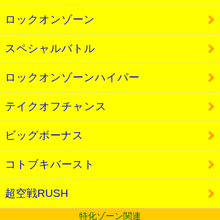
ロックオンゾーン
スペシャルバトル
ロックオンゾーンハイパー
テイクオフチャンス
ビッグボーナス
コトブキバースト
超空戦RUSH
特化ゾーン関連