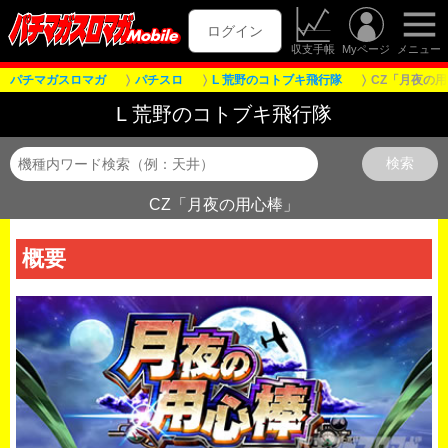
ログイン
収支手帳
Myページ
メニュー
パチマガスロマガ
パチスロ
L 荒野のコトブキ飛行隊
CZ「月夜の
L 荒野のコトブキ飛行隊
CZ「月夜の用心棒」
概要