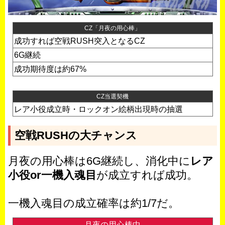
CZ「月夜の用心棒」
成功すれば空戦RUSH突入となるCZ
6G継続
成功期待度は約67%
CZ当選契機
レア小役成立時・ロックオン絵柄出現時の抽選
空戦RUSHの大チャンス
月夜の用心棒は6G継続し、消化中に
レア
小役or
一機入魂目
が成立すれば成功。
一機入魂目の成立確率は約1/7だ。
月夜の用心棒中