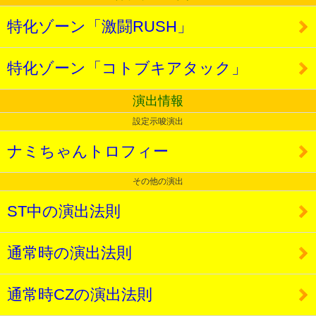
特化ゾーン「激闘RUSH」
特化ゾーン「コトブキアタック」
演出情報
設定示唆演出
ナミちゃんトロフィー
その他の演出
ST中の演出法則
通常時の演出法則
通常時CZの演出法則