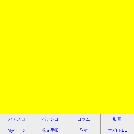
パチスロ
パチンコ
コラム
動画
Myページ
収支手帳
取材
マガFREE