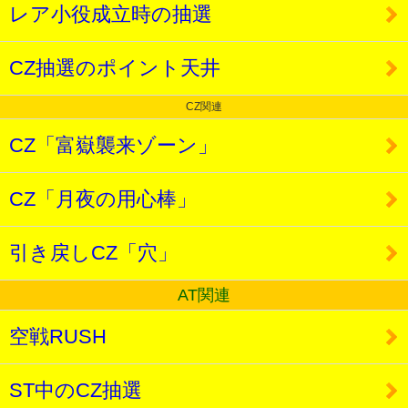
レア小役成立時の抽選
CZ抽選のポイント天井
CZ関連
CZ「富嶽襲来ゾーン」
CZ「月夜の用心棒」
引き戻しCZ「穴」
AT関連
空戦RUSH
ST中のCZ抽選