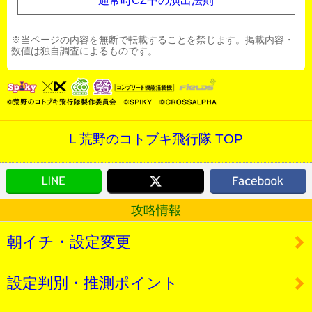
通常時CZ中の演出法則
※当ページの内容を無断で転載することを禁じます。掲載内容・
数値は独自調査によるものです。
L 荒野のコトブキ飛行隊 TOP
攻略情報
朝イチ・設定変更
設定判別・推測ポイント