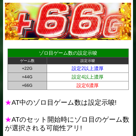
ゾロ目ゲーム数の設定示唆
ゲーム数
設定示唆
+22G
設定2以上濃厚
+44G
設定4以上濃厚
+66G
設定6濃厚
★
AT中のゾロ目ゲーム数は設定示唆!
★
ATのセット開始時にゾロ目のゲーム数
が選択される可能性アリ!