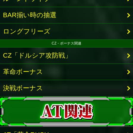
BAR揃い時の抽選
ロングフリーズ
CZ・ボーナス関連
CZ「ドルシア攻防戦」
革命ボーナス
決戦ボーナス