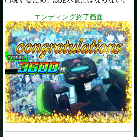
エンディング終了画面