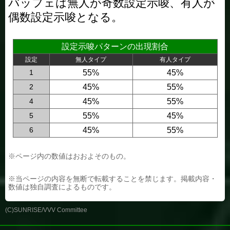
バッフェは無人が奇数設定示唆、有人が
偶数設定示唆となる。
設定示唆パターンの出現割合
設定
無人タイプ
有人タイプ
1
55%
45%
2
45%
55%
4
45%
55%
5
55%
45%
6
45%
55%
※ページ内の数値はおおよそのもの。
※当ページの内容を無断で転載することを禁じます。掲載内容・
数値は独自調査によるものです。
(C)SUNRISE/VVV Committee