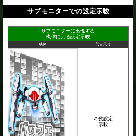
サブモニターでの設定示唆
サブモニターに出現する
機体による設定示唆
機体
設定示唆
奇数設定
示唆