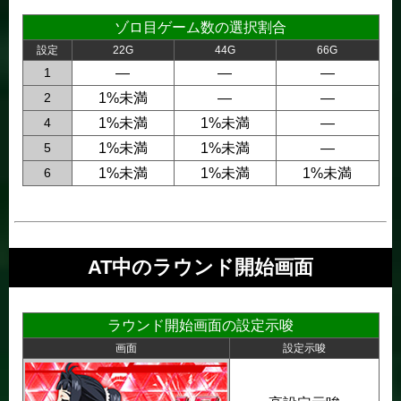
ゾロ目ゲーム数の選択割合
設定
22G
44G
66G
1
―
―
―
2
1%未満
―
―
4
1%未満
1%未満
―
5
1%未満
1%未満
―
6
1%未満
1%未満
1%未満
AT中のラウンド開始画面
ラウンド開始画面の設定示唆
画面
設定示唆