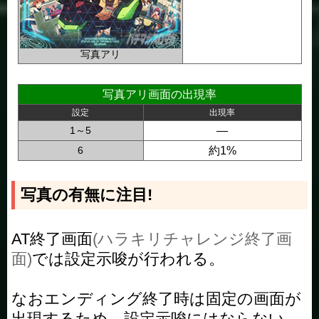
写真アリ
写真アリ画面の出現率
設定
出現率
1～5
―
6
約1%
写真の有無に注目!
AT終了画面
(ハラキリチャレンジ終了画
面)
では設定示唆が行われる。
なおエンディング終了時は固定の画面が
出現するため、設定示唆にはならない。