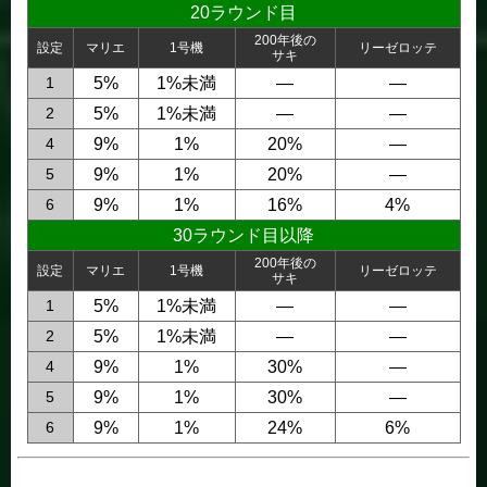
20ラウンド目
200年後の
設定
マリエ
1号機
リーゼロッテ
サキ
1
5%
1%未満
―
―
2
5%
1%未満
―
―
4
9%
1%
20%
―
5
9%
1%
20%
―
6
9%
1%
16%
4%
30ラウンド目以降
200年後の
設定
マリエ
1号機
リーゼロッテ
サキ
1
5%
1%未満
―
―
2
5%
1%未満
―
―
4
9%
1%
30%
―
5
9%
1%
30%
―
6
9%
1%
24%
6%