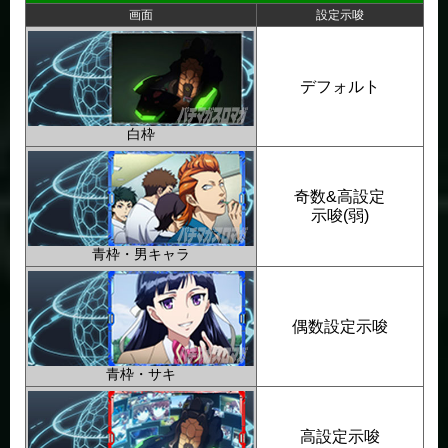
画面
設定示唆
デフォルト
白枠
奇数&高設定
示唆(弱)
青枠・男キャラ
偶数設定示唆
青枠・サキ
高設定示唆