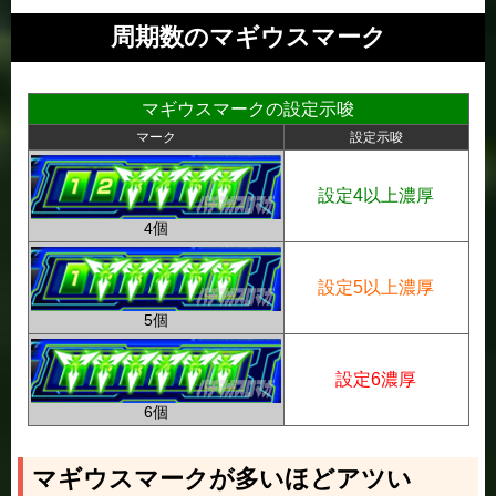
周期数のマギウスマーク
マギウスマークの設定示唆
マーク
設定示唆
設定4以上濃厚
4個
設定5以上濃厚
5個
設定6濃厚
6個
マギウスマークが多いほどアツい