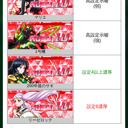
高設定示唆
(弱)
マリエ
高設定示唆
(強)
1号機
設定4以上濃厚
200年後のサキ
設定6濃厚
リーゼロッテ