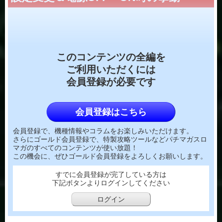
このコンテンツの全編を
ご利用いただくには
会員登録が必要です
会員登録はこちら
会員登録で、機種情報やコラムをお楽しみいただけます。
さらにゴールド会員登録で、特製攻略ツールなどパチマガスロ
マガのすべてのコンテンツが使い放題！
この機会に、ぜひゴールド会員登録をよろしくお願いします。
すでに会員登録が完了している方は
下記ボタンよりログインしてください
ログイン