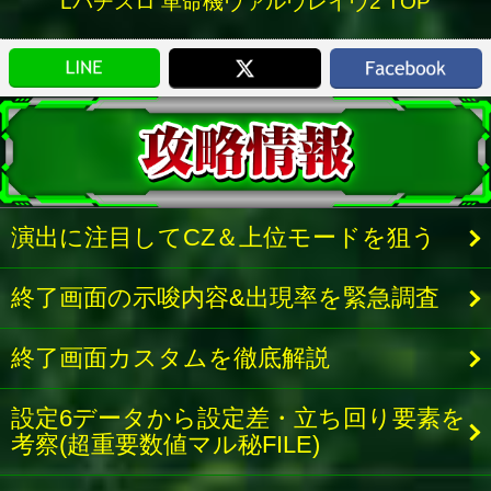
Lパチスロ 革命機ヴァルヴレイヴ2 TOP
演出に注目してCZ＆上位モードを狙う
終了画面の示唆内容&出現率を緊急調査
終了画面カスタムを徹底解説
設定6データから設定差・立ち回り要素を
考察(超重要数値マル秘FILE)