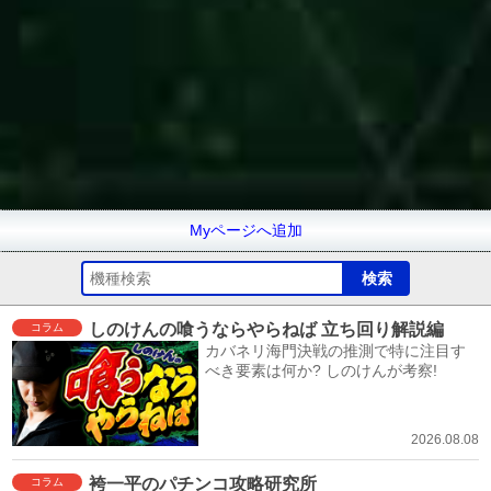
Myページへ追加
しのけんの喰うならやらねば 立ち回り解説編
コラム
カバネリ海門決戦の推測で特に注目す
べき要素は何か? しのけんが考察!
2026.08.08
袴一平のパチンコ攻略研究所
コラム