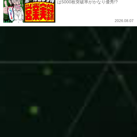
は5000枚突破率がかなり優秀!?
2026.08.07