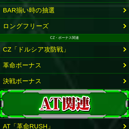
BAR揃い時の抽選
ロングフリーズ
CZ・ボーナス関連
CZ「ドルシア攻防戦」
革命ボーナス
決戦ボーナス
AT「革命RUSH」