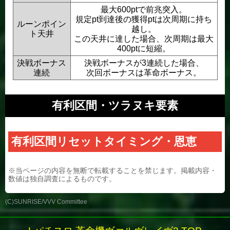
最大600ptで前兆突入。
規定pt到達後の獲得ptは次周期に持ち
ルーンポイン
越し。
ト天井
この天井に達した場合、次周期は最大
400ptに短縮。
決戦ボーナス
決戦ボーナスが3連続した場合、
連続
次回ボーナスは革命ボーナス。
有利区間・ツラヌキ要素
有利区間リセットタイミング・恩恵
※当ページの内容を無断で転載することを禁じます。掲載内容・
数値は独自調査によるものです。
(C)SUNRISE/VVV Committee