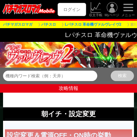
ログイン
収支手帳
Myページ
メニュー
パチマガスロマガ
パチスロ
Lパチスロ 革命機ヴァルヴレイヴ2
攻
Lパチスロ 革命機ヴァルヴレイヴ2
攻略情報
朝イチ・設定変更
設定変更＆電源OFF・ON時の挙動