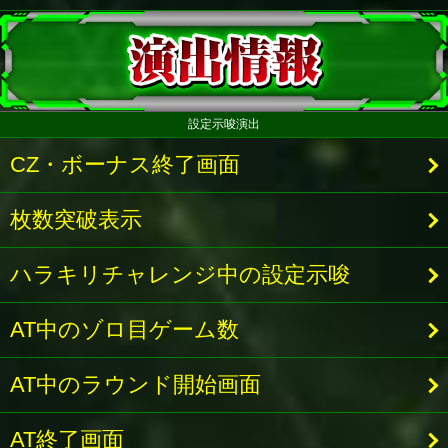
設定示唆演出
CZ・ボーナス終了画面
枚数突破表示
ハラキリチャレンジ中の設定示唆
AT中のゾロ目ゲーム数
AT中のラウンド開始画面
AT終了画面