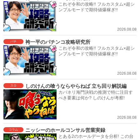
これぞ令和の攻略!! フルカスタム×超シ
ンプルモードで期待値爆稼ぎ!!
2026.08.08
袴一平のパチンコ攻略研究所
パチ
これぞ令和の攻略!! フルカスタム×超シ
ンプルモードで期待値爆稼ぎ!!
2026.08.08
しのけんの喰うならやらねば 立ち回り解説編
スロ
カバネリ海門決戦の推測で特に注目す
べき要素は何か? しのけんが考察!
2026.08.08
ニッシーのホールコンサル営業実録
コラム
とある2のホールデータを分析! この台