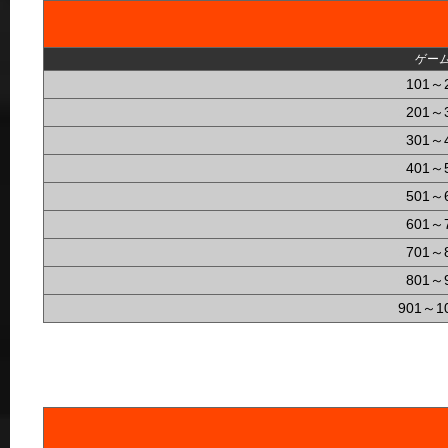
ゲー
0
101～
0
201～
0
301～
0
401～
0
501～
0
601～
0
701～
0
801～
901～1