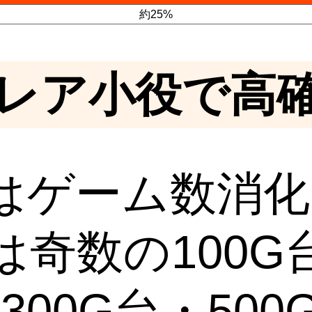
約25%
レア小役で高
はゲーム数消化
は奇数の100G
・300G台・50