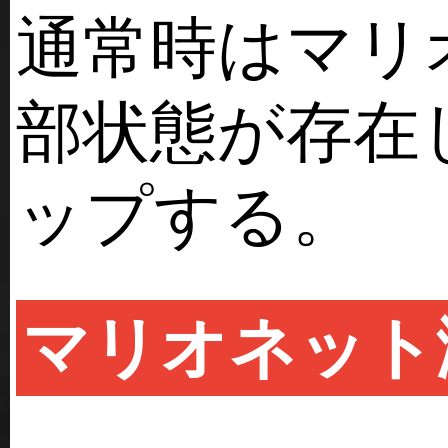
通常時はマリ
部状態が存在
ップする。
マリオネット