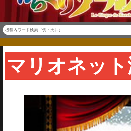
マリオネット