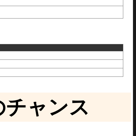
のチャンス