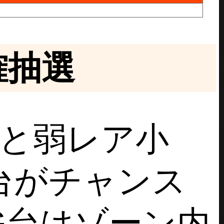
確抽選
と弱レア小
台がチャンス
0G台はゾーン内