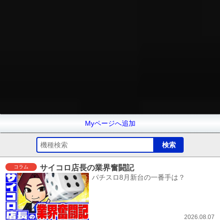
Myページへ追加
サイコロ店長の業界奮闘記
コラム
パチスロ8月新台の一番手は？
2026.08.07