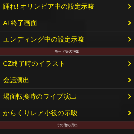
踊れ! オリンピア中の設定示唆
AT終了画面
エンディング中の設定示唆
モード等の演出
CZ終了時のイラスト
会話演出
場面転換時のワイプ演出
からくりレア小役の示唆
その他の演出