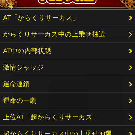
AT「からくりサーカス」
からくりサーカス中の上乗せ抽選
AT中の内部状態
激情ジャッジ
運命連鎖
運命の一劇
上位AT「超からくりサーカス」
超からくりサーカス中の上乗せ抽選