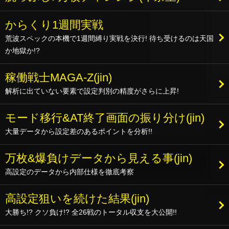
からくり1週間実戦
荒波スペックの本機で1週間縛り実戦を決行! 待ち受けるのは天国
か地獄か!?
稼働戦士MAGA-Z(jin)
解析に出ていない要素で設定判別の精度がさらに上昇!
モード移行&AT終了画面の振り分け(jin)
大量データから設定差のあるポイントを分析!!
万枚&爆負けデータから見える事(jin)
高設定のデータから内部仕様を徹底考察
高設定狙いを続けた結果(jin)
大勝ち!? クソ負け!? 全26戦のトータル収支を大公開!!