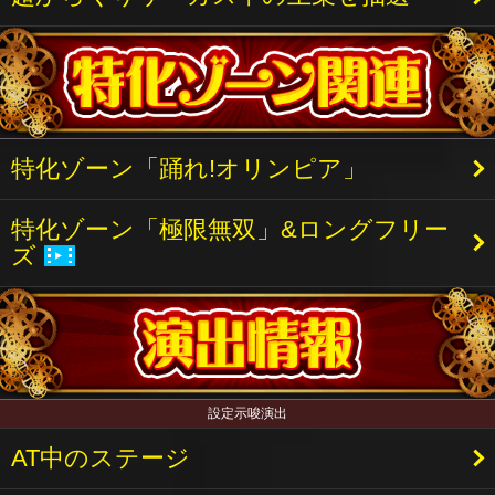
特化ゾーン「踊れ!オリンピア」
特化ゾーン「極限無双」&ロングフリー
ズ
▲
設定示唆演出
AT中のステージ