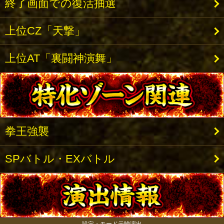
終了画面での復活抽選
上位CZ「天撃」
上位AT「裏闘神演舞」
拳王強襲
SPバトル・EXバトル