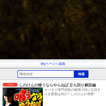
Myページへ追加
しのけんの喰うならやらねば 立ち回り解説編
コラム
カバネリ海門決戦の推測で特に注目す
べき要素は何か? しのけんが考察!