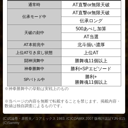
通常時
AT直撃or無限天破
AT直撃or無限天破
伝承モード中
伝承ロング
500あべし加算
天破の刻中
AT当選
AT本前兆中
北斗揃い濃厚
上位AT引き戻し状態
上位AT
闘神演舞中
勝舞魂11個以上
神拳勝舞中
勝利+SPエピソード
勝利+
SPバトル中
勝舞魂11個以上
※神拳勝舞中の挙動は実戦上のもの
※当ページの内容を無断で転載することを禁じます。掲載内容・
数値は独自調査によるものです。
(C)武論尊・原哲夫／コアミックス 1983, (C)COAMIX 2007 版権許諾証YJN-815
(C)Sammy