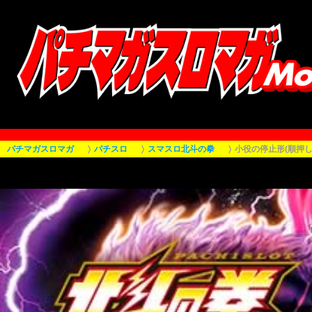
パチマガスロマガ
パチスロ
スマスロ北斗の拳
小役の停止形(順押し