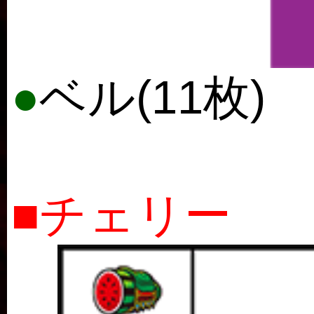
●
ベル(11枚)
■チェリー