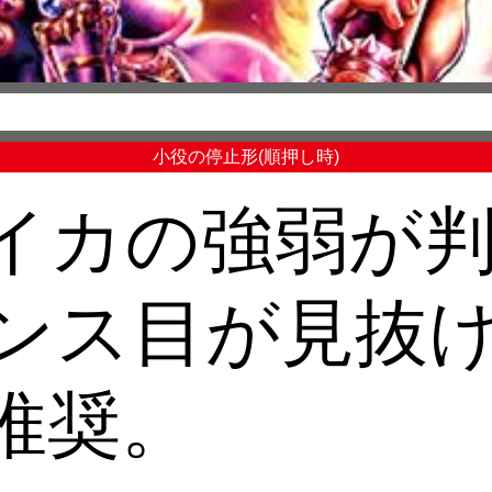
小役の停止形(順押し時)
イカの強弱が
ンス目が見抜
推奨。