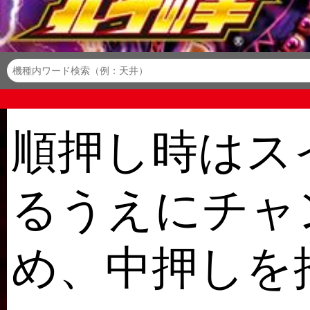
順押し時はス
るうえにチャ
め、中押しを