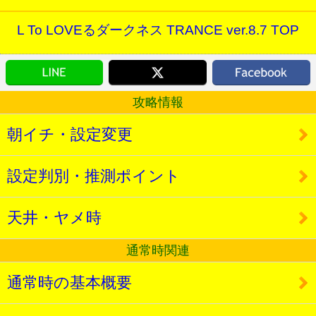
L To LOVEるダークネス TRANCE ver.8.7 TOP
攻略情報
朝イチ・設定変更
設定判別・推測ポイント
天井・ヤメ時
通常時関連
通常時の基本概要