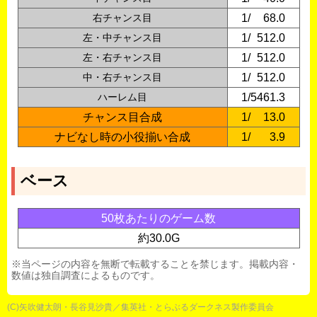
右チャンス目
1/
00
68.0
左・中チャンス目
1/
0
512.0
左・右チャンス目
1/
0
512.0
中・右チャンス目
1/
0
512.0
ハーレム目
1/5461.3
チャンス目合成
1/
00
13.0
ナビなし時の小役揃い合成
1/
000
3.9
ベース
50枚あたりのゲーム数
約30.0G
※当ページの内容を無断で転載することを禁じます。掲載内容・
数値は独自調査によるものです。
(C)矢吹健太朗・長谷見沙貴／集英社・とらぶるダークネス製作委員会