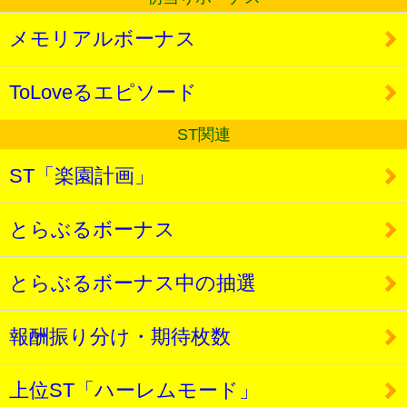
メモリアルボーナス
ToLoveるエピソード
ST関連
ST「楽園計画」
とらぶるボーナス
とらぶるボーナス中の抽選
報酬振り分け・期待枚数
上位ST「ハーレムモード」