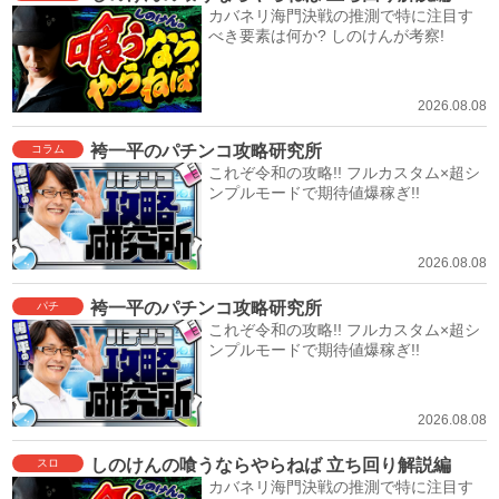
カバネリ海門決戦の推測で特に注目す
べき要素は何か? しのけんが考察!
2026.08.08
袴一平のパチンコ攻略研究所
コラム
これぞ令和の攻略!! フルカスタム×超シ
ンプルモードで期待値爆稼ぎ!!
2026.08.08
袴一平のパチンコ攻略研究所
パチ
これぞ令和の攻略!! フルカスタム×超シ
ンプルモードで期待値爆稼ぎ!!
2026.08.08
しのけんの喰うならやらねば 立ち回り解説編
スロ
カバネリ海門決戦の推測で特に注目す