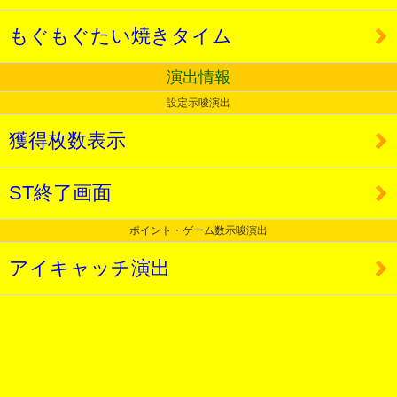
もぐもぐたい焼きタイム
演出情報
設定示唆演出
獲得枚数表示
ST終了画面
ポイント・ゲーム数示唆演出
アイキャッチ演出