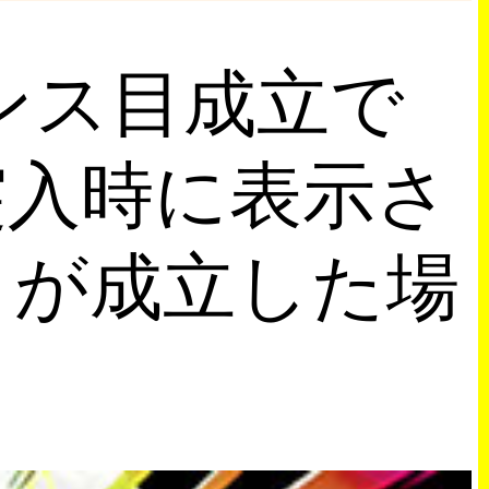
ンス目成立で
突入時に表示さ
目が成立した場