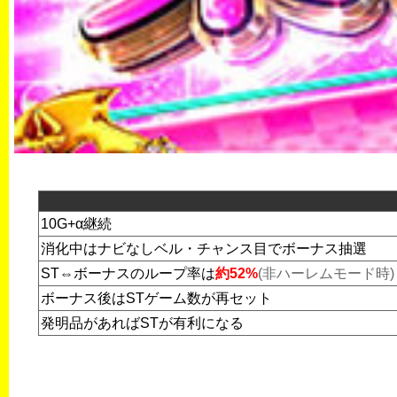
10G+α継続
消化中はナビなしベル・チャンス目でボーナス抽選
ST⇔ボーナスのループ率は
約52%
(非ハーレムモード時)
ボーナス後はSTゲーム数が再セット
発明品があればSTが有利になる