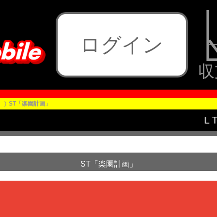
ログイン
収
ST「楽園計画」
OVEるダークネス TRANCE ver.8.7
ST「楽園計画」