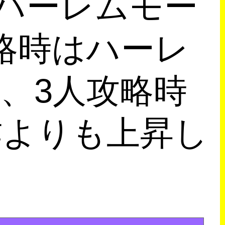
「ハーレムモー
略時はハーレ
、3人攻略時
作よりも上昇し