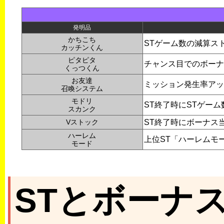
発明品
かちこち
STゲーム数の減算ス
カッチンくん
ピタピタ
チャンス目でのボーナ
くっつくん
お友達
ミッション発生率アッ
召喚システム
モドリ
ST終了時にSTゲー
スカンク
Vストック
ST終了時にボーナス
ハーレム
上位ST「ハーレムモ
モード
STとボーナ