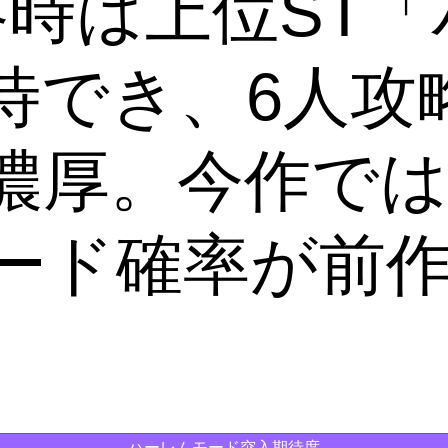
略時は上位ST
待でき、6人攻
濃厚。今作では
ード確率が前
ハーレムモード突入期待度