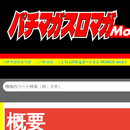
パチマガスロマガ
パチスロ
L To LOVEるダークネス TRANCE ver.8.7
L To L
概要