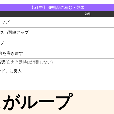
【ST中】 発明品の種類・効果
効果
トップ
ス当選率アップ
プ
ム数を巻き戻す
当選
(自力当選時は消費しない)
ード」に突入
スがループ