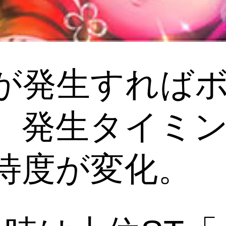
が発生すれば
、発生タイミ
待度が変化。