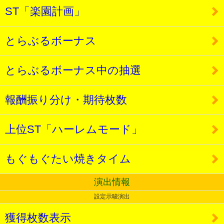
ST「楽園計画」
とらぶるボーナス
とらぶるボーナス中の抽選
報酬振り分け・期待枚数
上位ST「ハーレムモード」
もぐもぐたい焼きタイム
演出情報
設定示唆演出
獲得枚数表示