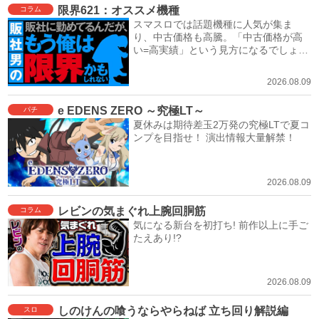
限界621：オススメ機種
コラム
スマスロでは話題機種に人気が集ま
り、中古価格も高騰。「中古価格が高
い=高実績」という見方になるでしょ
う。
2026.08.09
e EDENS ZERO ～究極LT～
パチ
夏休みは期待差玉2万発の究極LTで夏コ
ンプを目指せ！ 演出情報大量解禁！
2026.08.09
レビンの気まぐれ上腕回胴筋
コラム
気になる新台を初打ち! 前作以上に手ご
たえあり!?
2026.08.09
しのけんの喰うならやらねば 立ち回り解説編
スロ