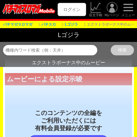
ログイン
収支手帳
Myページ
メニュー
パチマガスロマガ
パチスロ
Lゴジラ
エクストラボーナス中のムー
Lゴジラ
エクストラボーナス中のムービー
ムービーによる設定示唆
このコンテンツの全編を
ご利用いただくには
有料会員登録が必要です