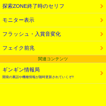
探索ZONE終了時のセリフ
モニター表示
フラッシュ・入賞音変化
フェイク前兆
関連コンテンツ
ギンギン情報局
開発の裏話や機種情報が随時更新されていくぞ!!