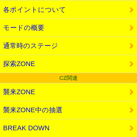
各ポイントについて
モードの概要
通常時のステージ
探索ZONE
CZ関連
襲来ZONE
襲来ZONE中の抽選
BREAK DOWN