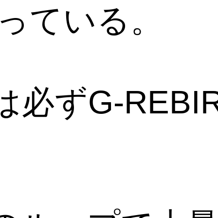
なっている。
必ずG-REBI