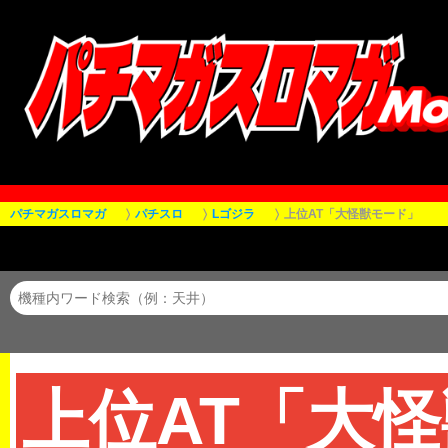
パチマガスロマガ
パチスロ
Lゴジラ
上位AT「大怪獣モード」
上位AT「大