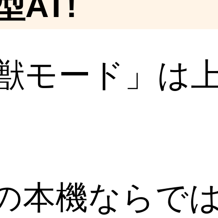
AT!
怪獣モード」は
の本機ならで