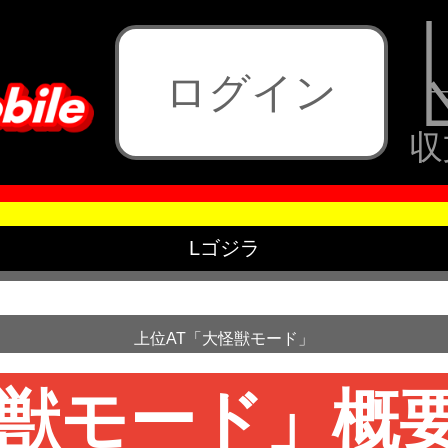
ログイン
収
Lゴジラ
上位AT「大怪獣モード」
怪獣モード」概