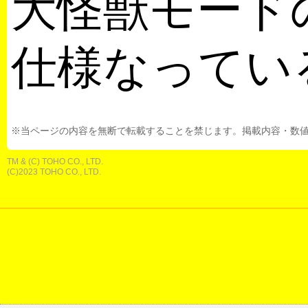
大怪獣モード
仕様なってい
※当ページの内容を無断で転載することを禁じます。掲載内容・数
TM & (C) TOHO CO., LTD.
(C)2023 TOHO CO., LTD.