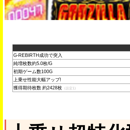
G-REBIRTH成功で突入
純増枚数約5.0枚/G
初期ゲーム数100G
上乗せ性能大幅アップ!
獲得期待枚数 約2428枚
（設定1)