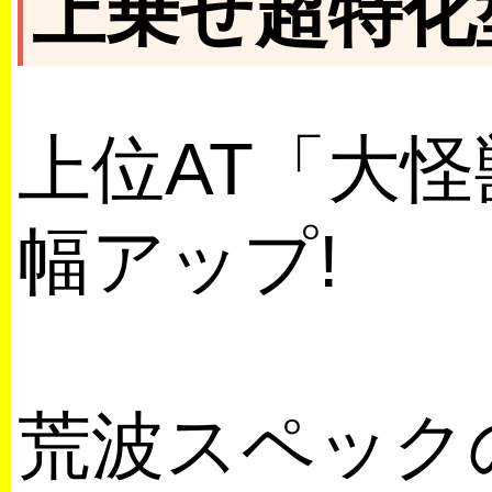
上乗せ超特化型
上位AT「大
幅アップ!
荒波スペック