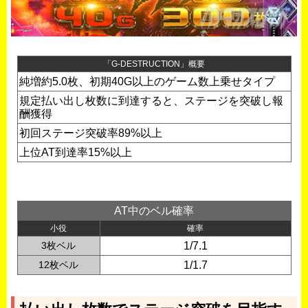
「G-DESTRUCTION」概要
純増約5.0枚、初期40G以上のゲーム数上乗せタイプ
規定払い出し枚数に到達すると、ステージを突破し報
酬獲得
初回ステージ突破率89%以上
上位AT到達率15%以上
AT中のベル確率
小役
確率
3枚ベル
1/7.1
12枚ベル
1/1.7