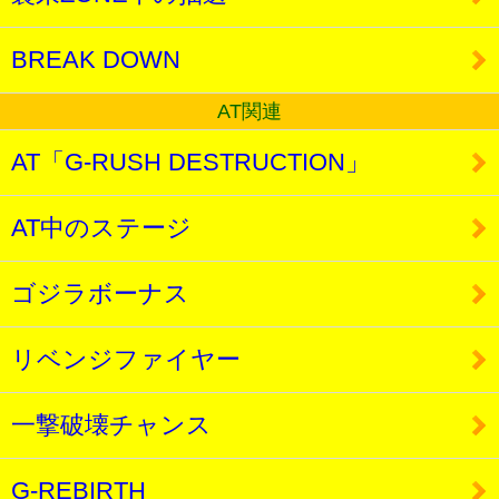
BREAK DOWN
AT関連
AT「G-RUSH DESTRUCTION」
AT中のステージ
ゴジラボーナス
リベンジファイヤー
一撃破壊チャンス
G-REBIRTH