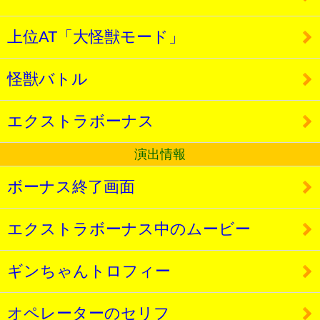
上位AT「大怪獣モード」
怪獣バトル
エクストラボーナス
演出情報
ボーナス終了画面
エクストラボーナス中のムービー
ギンちゃんトロフィー
オペレーターのセリフ