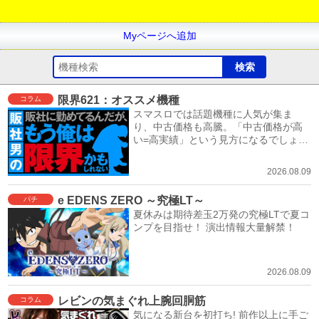
Myページへ追加
限界621：オススメ機種
コラム
スマスロでは話題機種に人気が集ま
り、中古価格も高騰。「中古価格が高
い=高実績」という見方になるでしょ
う。
2026.08.09
e EDENS ZERO ～究極LT～
パチ
夏休みは期待差玉2万発の究極LTで夏コ
ンプを目指せ！ 演出情報大量解禁！
2026.08.09
レビンの気まぐれ上腕回胴筋
コラム
気になる新台を初打ち! 前作以上に手ご