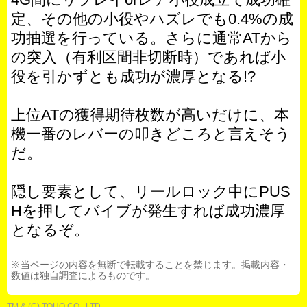
定、その他の小役やハズレでも0.4%の成
功抽選を行っている。さらに通常ATから
の突入（有利区間非切断時）であれば小
役を引かずとも成功が濃厚となる!?
上位ATの獲得期待枚数が高いだけに、本
機一番のレバーの叩きどころと言えそう
だ。
隠し要素として、リールロック中にPUS
Hを押してバイブが発生すれば成功濃厚
となるぞ。
※当ページの内容を無断で転載することを禁じます。掲載内容・
数値は独自調査によるものです。
TM & (C) TOHO CO., LTD.