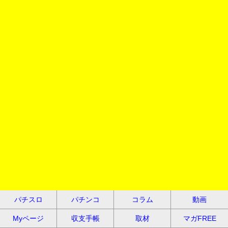
パチスロ
パチンコ
コラム
動画
Myページ
収支手帳
取材
マガFREE