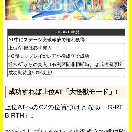
G-REBIRTH概要
AT中にステージ突破報酬で権利獲得
上位AT後は必ず突入
4G間にリプレイorレア小役成立で成功
通常ATからの突入（有利区間非切断時）は成功濃厚!?
成功期待度50%以上!
成功すれば上位AT「大怪獣モード」!
上位ATへのCZの位置づけとなる「G-RE
BIRTH」。
4G間にリプレイorレア小役成立で成功確