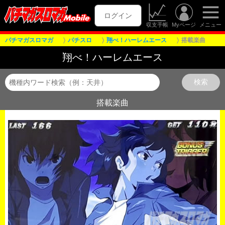
ログイン
収支手帳
Myページ
メニュー
パチマガスロマガ
パチスロ
翔べ！ハーレムエース
搭載楽曲
翔べ！ハーレムエース
搭載楽曲