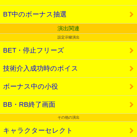
BT中のボーナス抽選
演出関連
設定示唆演出
BET・停止フリーズ
技術介入成功時のボイス
ボーナス中の小役
BB・RB終了画面
その他の演出
キャラクターセレクト