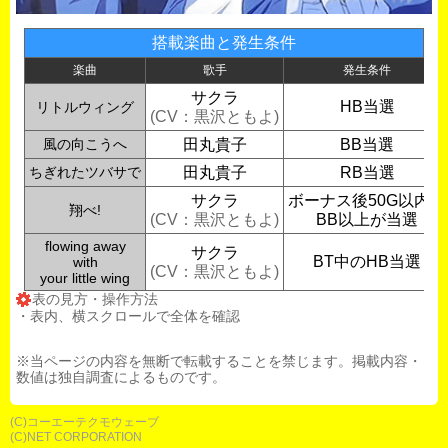
搭載楽曲と発生条件
楽曲
歌手
発生条件
サクラ
HB当選
リトルウィング
(CV：黒沢ともよ)
風の向こうへ
田丸貴子
BB当選
ちぎれたツバサで
田丸貴子
RB当選
サクラ
ボーナス後50G以内に
翔べ!
(CV：黒沢ともよ)
BB以上が当選
flowing away
サクラ
BT中のHB当選
with
(CV：黒沢ともよ)
your little wing
表の見方・操作方法
・表内、横スクロールで全体を確認
※当ページの内容を無断で転載することを禁じます。掲載内容・
数値は独自調査によるものです。
(C)コーエーテクモウェーブ
(C)NET CORPORATION