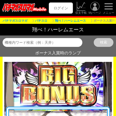
ログイン
収支手帳
Myページ
メニュー
パチマガスロマガ
パチスロ
翔べ！ハーレムエース
ボーナス入賞時
翔べ！ハーレムエース
ボーナス入賞時のランプ