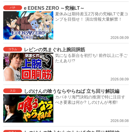
e EDENS ZERO ～究極LT～
パチ
夏休みは期待差玉2万発の究極LTで夏コ
ンプを目指せ！ 演出情報大量解禁！
2026.08.09
レビンの気まぐれ上腕回胴筋
コラム
気になる新台を初打ち! 前作以上に手ご
たえあり!?
2026.08.09
しのけんの喰うならやらねば 立ち回り解説編
スロ
カバネリ海門決戦の推測で特に注目す
べき要素は何か? しのけんが考察!
2026.08.08