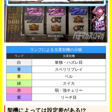
ランプによる当選契機の示唆
ランプ
当選契機
白
単独・ハズレ目
青
スベリリプレイ
黄
ベル
緑
スイカ
赤
弱・強チェリー
紫
リーチ目
契機によっては設定差がある!?