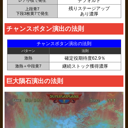
レア小役で発生
デフォルト
残りステージアップ
上段青7
下段3枚黄7で発生
あり濃厚
チャンスボタン演出の法則
チャンスボタン演出の法則
パターン
法則
激熱
確定役期待度62.9％
激熱＋中段黄7
継続ストック獲得濃厚
巨大隕石演出の法則