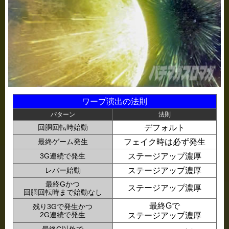
ワープ演出の法則
パターン
法則
回胴回転時始動
デフォルト
最終ゲーム発生
フェイク時は必ず発生
3G連続で発生
ステージアップ濃厚
レバー始動
ステージアップ濃厚
最終Gかつ
ステージアップ濃厚
回胴回転時まで始動なし
最終Gで
残り3Gで発生かつ
2G連続で発生
ステージアップ濃厚