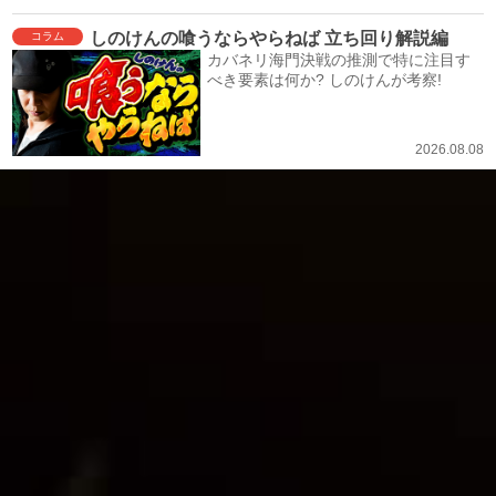
しのけんの喰うならやらねば 立ち回り解説編
コラム
カバネリ海門決戦の推測で特に注目す
べき要素は何か? しのけんが考察!
2026.08.08