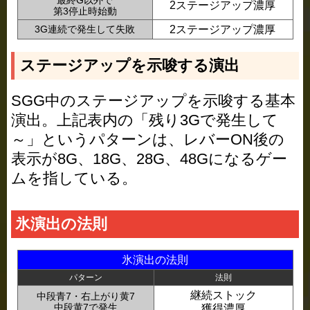
最終G以外で
2ステージアップ濃厚
第3停止時始動
3G連続で発生して失敗
2ステージアップ濃厚
ステージアップを示唆する演出
SGG中のステージアップを示唆する基本
演出。上記表内の「残り3Gで発生して
～」というパターンは、レバーON後の
表示が8G、18G、28G、48Gになるゲー
ムを指している。
氷演出の法則
氷演出の法則
パターン
法則
継続ストック
中段青7・右上がり黄7
中段黄7で発生
獲得濃厚