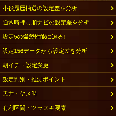
小役履歴抽選の設定差を分析
通常時押し順ナビの設定差を分析
設定5の爆裂性能に迫る!
設定156データから設定差を分析
朝イチ・設定変更
設定判別・推測ポイント
天井・ヤメ時
有利区間・ツラヌキ要素