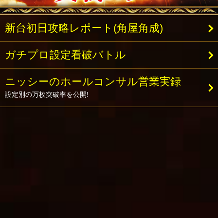
新台初日攻略レポート(角屋角成)
ガチプロ設定看破バトル
ニッシーのホールコンサル営業実録
設定別の万枚突破率を公開!