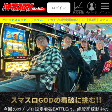
ログイン
収支手帳
Myページ
メニュー
パチマガスロマガ
コラム
ガチプロ設定看破BATTLE【第4回】スマスロ
スマスロGODの看破に挑む!!
今回のガチプロ設定看破BATTLEは、絶賛高稼動中の