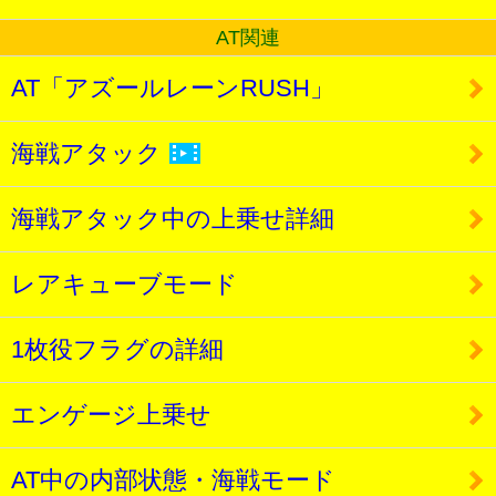
AT関連
AT「アズールレーンRUSH」
海戦アタック
▲
海戦アタック中の上乗せ詳細
レアキューブモード
1枚役フラグの詳細
エンゲージ上乗せ
AT中の内部状態・海戦モード