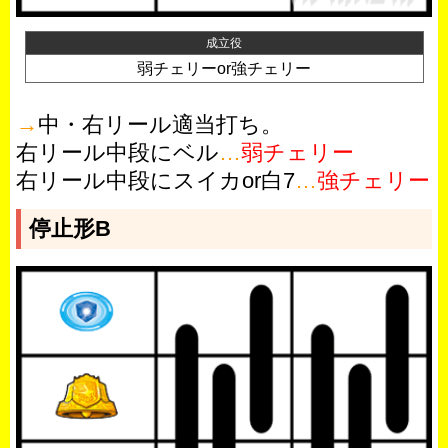
成立役
弱チェリーor強チェリー
→
中・右リール適当打ち。
右リール中段にベル
…
弱チェリー
右リール中段にスイカor白7
…
強チェリー
停止形B