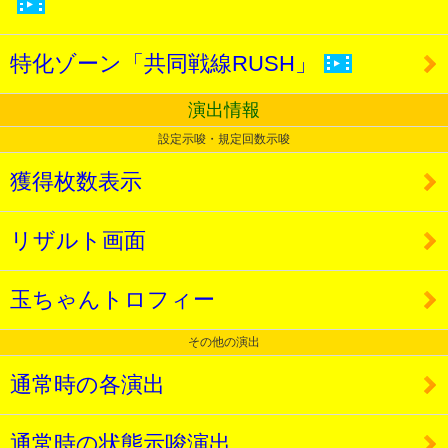
▲
特化ゾーン「共同戦線RUSH」
▲
演出情報
設定示唆・規定回数示唆
獲得枚数表示
リザルト画面
玉ちゃんトロフィー
その他の演出
通常時の各演出
通常時の状態示唆演出