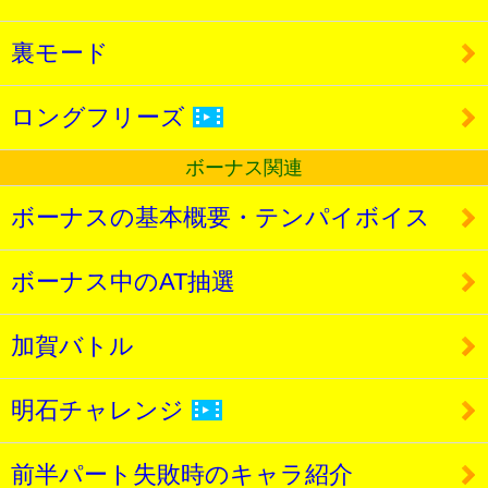
裏モード
ロングフリーズ
▲
ボーナス関連
ボーナスの基本概要・テンパイボイス
ボーナス中のAT抽選
加賀バトル
明石チャレンジ
▲
前半パート失敗時のキャラ紹介