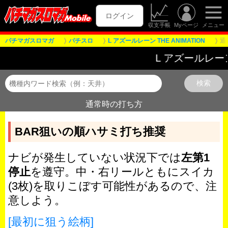
ログイン
収支手帳
Myページ
メニュー
パチマガスロマガ
パチスロ
L アズールレーン THE ANIMATION
通
L アズールレーン THE 
通常時の打ち方
BAR狙いの順ハサミ打ち推奨
ナビが発生していない状況下では
左第1
停止
を遵守。中・右リールともにスイカ
(3枚)を取りこぼす可能性があるので、注
意しよう。
[最初に狙う絵柄]