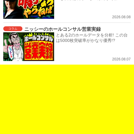
2026.08.08
ニッシーのホールコンサル営業実録
コラム
とある2のホールデータを分析! この台
は5000枚突破率がかなり優秀!?
2026.08.07