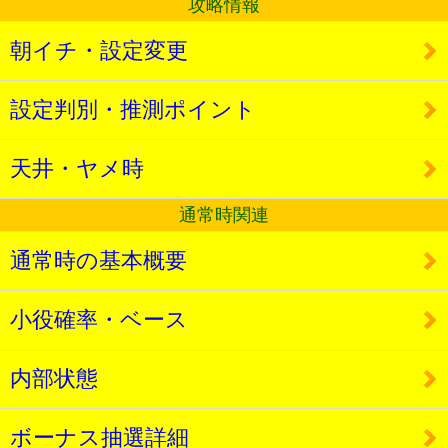
攻略情報
朝イチ・設定変更
設定判別・推測ポイント
天井・ヤメ時
通常時関連
通常時の基本概要
小役確率・ベース
内部状態
ボーナス抽選詳細