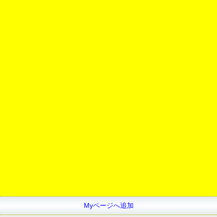
Myページへ追加