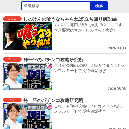
しのけんの喰うならやらねば 立ち回り解説編
コラム
カバネリ海門決戦の推測で特に注目す
べき要素は何か? しのけんが考察!
2026.08.08
袴一平のパチンコ攻略研究所
コラム
これぞ令和の攻略!! フルカスタム×超シ
ンプルモードで期待値爆稼ぎ!!
2026.08.08
袴一平のパチンコ攻略研究所
パチ
これぞ令和の攻略!! フルカスタム×超シ
ンプルモードで期待値爆稼ぎ!!