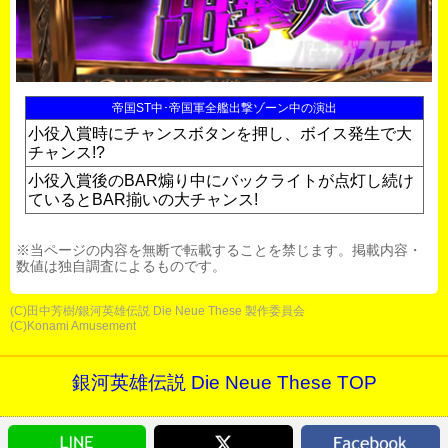
帝国ST中･帝国軍全艦出撃ゾーン中の演出
小役入賞時にチャンスボタンを押し、ボイス発生で大
チャンス!?
小役入賞後のBAR煽り中にバックライトが点灯し続け
ているとBAR揃いの大チャンス!
※当ページの内容を無断で転載することを禁じます。掲載内容・
数値は独自調査によるものです。
(C)田中芳樹/銀河英雄伝説 Die Neue These 製作委員会
(C)Konami Amusement
銀河英雄伝説 Die Neue These TOP