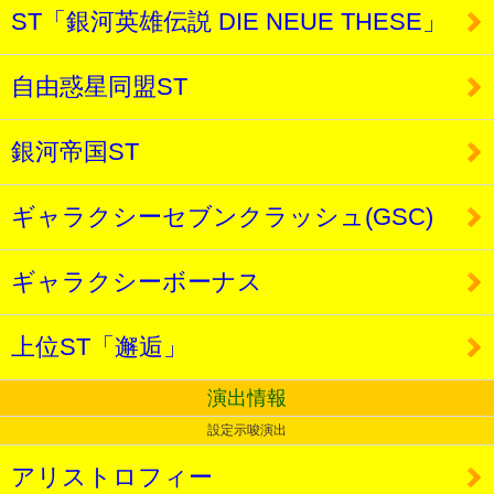
ST「銀河英雄伝説 DIE NEUE THESE」
自由惑星同盟ST
銀河帝国ST
ギャラクシーセブンクラッシュ(GSC)
ギャラクシーボーナス
上位ST「邂逅」
演出情報
設定示唆演出
アリストロフィー