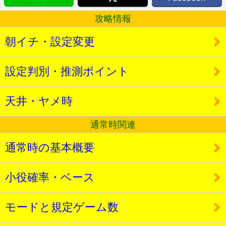
攻略情報
朝イチ・設定変更
設定判別・推測ポイント
天井・ヤメ時
通常時関連
通常時の基本概要
小役確率・ベース
モードと規定ゲーム数