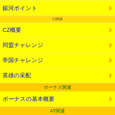
銀河ポイント
CZ関連
CZ概要
同盟チャレンジ
帝国チャレンジ
英雄の采配
ボーナス関連
ボーナスの基本概要
AT関連