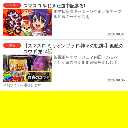
スマスロ やじきた道中記参る!
スロ
集中状態濃厚パターンやまいるテーブ
ル抽選の一部が判明!!
2026.08.07
【スマスロ ミリオンゴッド-神々の軌跡-】孤独の
動画
ユウギ 第14話
某番組をオマージュ!? 内田（わるぺ
こ）が気の向くまま遊技を楽しむ！
2026.08.06
※別サイトへ遷移します