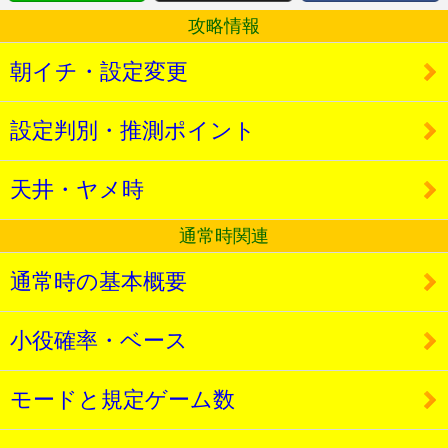
攻略情報
朝イチ・設定変更
設定判別・推測ポイント
天井・ヤメ時
通常時関連
通常時の基本概要
小役確率・ベース
モードと規定ゲーム数