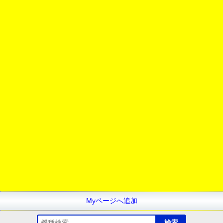
Myページへ追加