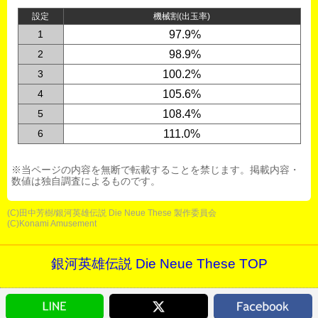
設定
機械割(出玉率)
1
0
97.9%
2
0
98.9%
3
100.2%
4
105.6%
5
108.4%
6
111.0%
※当ページの内容を無断で転載することを禁じます。掲載内容・
数値は独自調査によるものです。
(C)田中芳樹/銀河英雄伝説 Die Neue These 製作委員会
(C)Konami Amusement
銀河英雄伝説 Die Neue These TOP