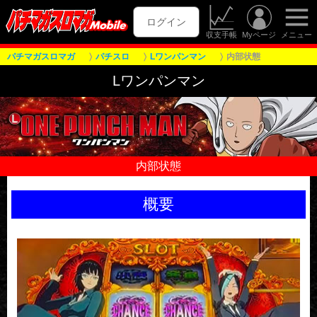
ログイン
収支手帳
Myページ
メニュー
パチマガスロマガ
パチスロ
Lワンパンマン
内部状態
Lワンパンマン
内部状態
概要