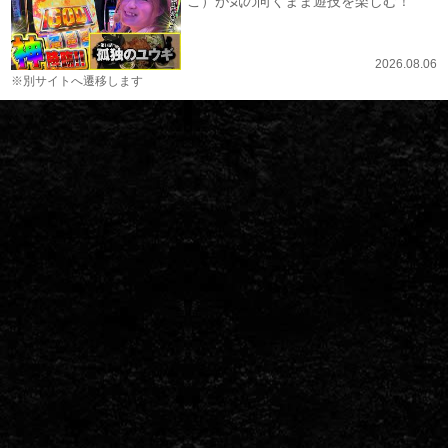
こ）が気の向くまま遊技を楽しむ！
2026.08.06
※別サイトへ遷移します