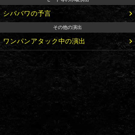
シババワの予言
その他の演出
ワンパンアタック中の演出