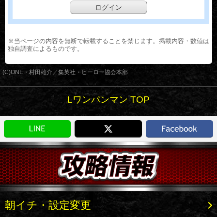
ログイン
※当ページの内容を無断で転載することを禁じます。掲載内容・数値は
独自調査によるものです。
(C)ONE・村田雄介／集英社・ヒーロー協会本部
Lワンパンマン TOP
朝イチ・設定変更