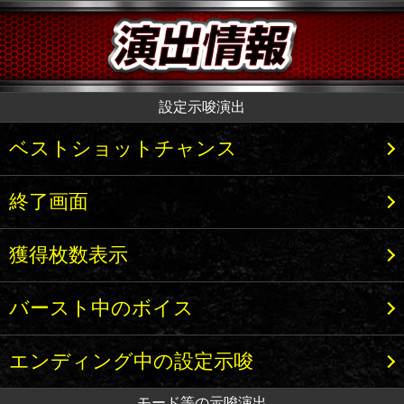
設定示唆演出
ベストショットチャンス
終了画面
獲得枚数表示
バースト中のボイス
エンディング中の設定示唆
モード等の示唆演出