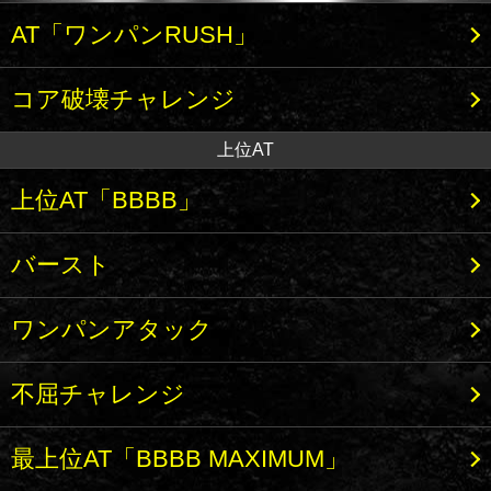
AT「ワンパンRUSH」
コア破壊チャレンジ
上位AT
上位AT「BBBB」
バースト
ワンパンアタック
不屈チャレンジ
最上位AT「BBBB MAXIMUM」