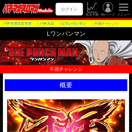
ログイン
収支手帳
Myページ
メニュー
パチマガスロマガ
パチスロ
Lワンパンマン
不屈チャレンジ
Lワンパンマン
不屈チャレンジ
概要