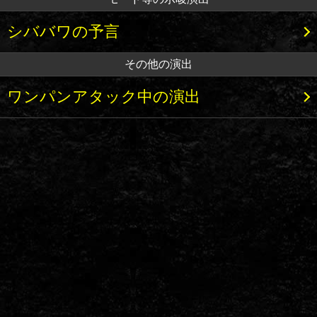
シババワの予言
その他の演出
ワンパンアタック中の演出