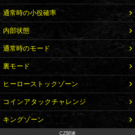
通常時の小役確率
内部状態
通常時のモード
裏モード
ヒーローストックゾーン
コインアタックチャレンジ
キングゾーン
CZ関連