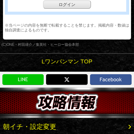
ログイン
※当ページの内容を無断で転載することを禁じます。掲載内容・数値は
独自調査によるものです。
(C)ONE・村田雄介／集英社・ヒーロー協会本部
Lワンパンマン TOP
朝イチ・設定変更