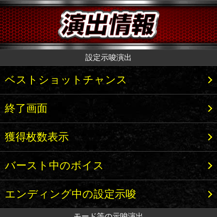
設定示唆演出
ベストショットチャンス
終了画面
獲得枚数表示
バースト中のボイス
エンディング中の設定示唆
モード等の示唆演出